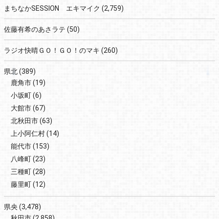
まちなかSESSION エキマイク
(2,759)
佐藤有希のあさラテ
(50)
ラジオ快晴ＧＯ！ＧＯ！のマキ
(260)
県北
(389)
鹿角市
(19)
小坂町
(6)
大館市
(67)
北秋田市
(63)
上小阿仁村
(14)
能代市
(153)
八峰町
(23)
三種町
(28)
藤里町
(12)
県央
(3,478)
秋田市
(2,858)