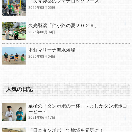
「久光製薬のブテナロックブース」
2026年08月05日
久光製薬「仲小路の夏２０２６」
2026年08月04日
本荘マリーナ海水浴場
2026年08月04日
人気の日記
至極の「タンポポの一杯」～よしかタンポポコ
ーヒー～
2021年06月17日
「日本タンポポ」で地域を元気に！