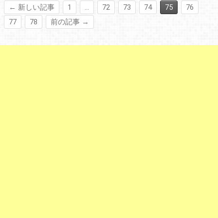
← 新しい記事
1
…
72
73
74
75
76
77
78
前の記事 →