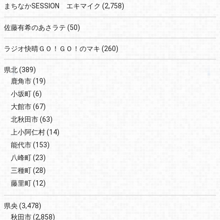
まちなかSESSION エキマイク
(2,758)
佐藤有希のあさラテ
(50)
ラジオ快晴ＧＯ！ＧＯ！のマキ
(260)
県北
(389)
鹿角市
(19)
小坂町
(6)
大館市
(67)
北秋田市
(63)
上小阿仁村
(14)
能代市
(153)
八峰町
(23)
三種町
(28)
藤里町
(12)
県央
(3,478)
秋田市
(2,858)