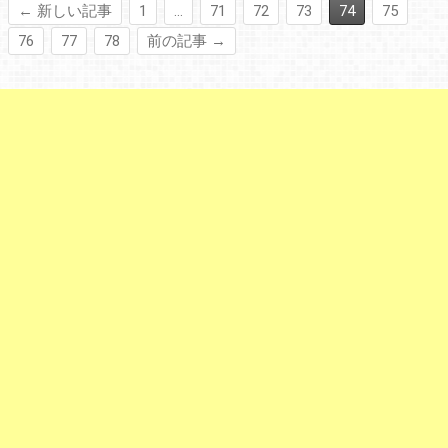
← 新しい記事
1
…
71
72
73
74
75
76
77
78
前の記事 →