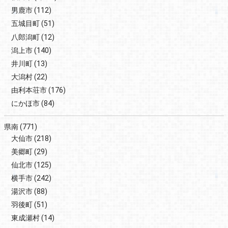
男鹿市
(112)
五城目町
(51)
八郎潟町
(12)
潟上市
(140)
井川町
(13)
大潟村
(22)
由利本荘市
(176)
にかほ市
(84)
県南
(771)
大仙市
(218)
美郷町
(29)
仙北市
(125)
横手市
(242)
湯沢市
(88)
羽後町
(51)
東成瀬村
(14)