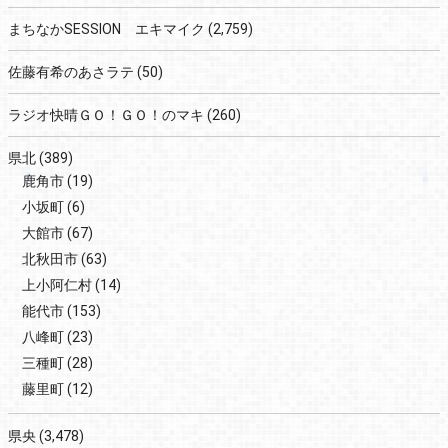
まちなかSESSION エキマイク
(2,759)
佐藤有希のあさラテ
(50)
ラジオ快晴ＧＯ！ＧＯ！のマキ
(260)
県北
(389)
鹿角市
(19)
小坂町
(6)
大館市
(67)
北秋田市
(63)
上小阿仁村
(14)
能代市
(153)
八峰町
(23)
三種町
(28)
藤里町
(12)
県央
(3,478)