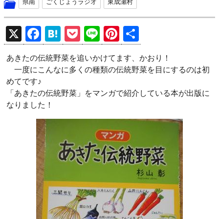
県南
ごくじょうラジオ
東成瀬村
X
F
H
P
Li
Pi
共
a
at
o
n
nt
有
あきたの伝統野菜を追いかけてます、かおり！
ce
e
ck
e
er
一度にこんなに多くの種類の伝統野菜を目にするのは初
b
n
et
es
めてです♪
o
a
t
「あきたの伝統野菜」をマンガで紹介している本が出版に
なりました！
o
k