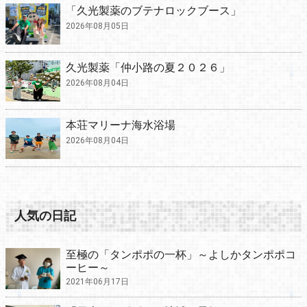
「久光製薬のブテナロックブース」
2026年08月05日
久光製薬「仲小路の夏２０２６」
2026年08月04日
本荘マリーナ海水浴場
2026年08月04日
人気の日記
至極の「タンポポの一杯」～よしかタンポポコ
ーヒー～
2021年06月17日