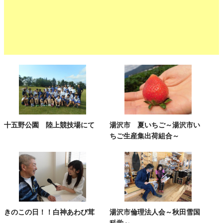
十五野公園 陸上競技場にて
湯沢市 夏いちご～湯沢市い
ちご生産集出荷組合～
きのこの日！！白神あわび茸
湯沢市倫理法人会～秋田雪国
科学～