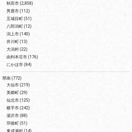
秋田市
(2,858)
男鹿市
(112)
五城目町
(51)
八郎潟町
(12)
潟上市
(140)
井川町
(13)
大潟村
(22)
由利本荘市
(176)
にかほ市
(84)
県南
(772)
大仙市
(219)
美郷町
(29)
仙北市
(125)
横手市
(242)
湯沢市
(88)
羽後町
(51)
東成瀬村
(14)