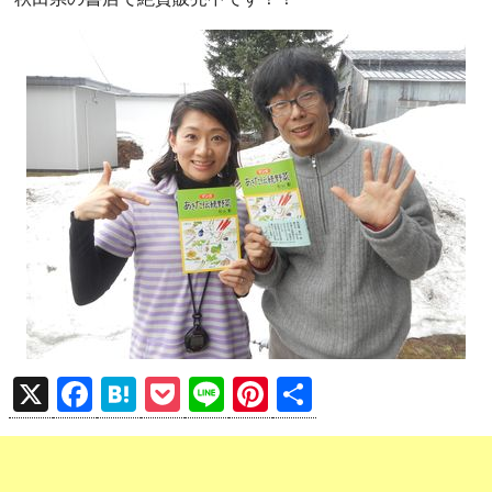
X
F
H
P
Li
Pi
共
a
at
o
n
nt
有
ce
e
ck
e
er