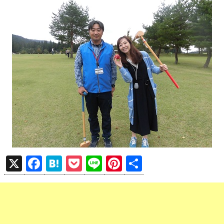
X
F
H
P
Li
Pi
共
a
at
o
n
nt
有
ce
e
ck
e
er
b
n
et
es