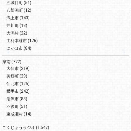
五城目町
(51)
八郎潟町
(12)
潟上市
(140)
井川町
(13)
大潟村
(22)
由利本荘市
(176)
にかほ市
(84)
県南
(772)
大仙市
(219)
美郷町
(29)
仙北市
(125)
横手市
(242)
湯沢市
(88)
羽後町
(51)
東成瀬村
(14)
ごくじょうラジオ
(1,547)