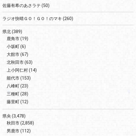
佐藤有希のあさラテ
(50)
ラジオ快晴ＧＯ！ＧＯ！のマキ
(260)
県北
(389)
鹿角市
(19)
小坂町
(6)
大館市
(67)
北秋田市
(63)
上小阿仁村
(14)
能代市
(153)
八峰町
(23)
三種町
(28)
藤里町
(12)
県央
(3,478)
秋田市
(2,858)
男鹿市
(112)