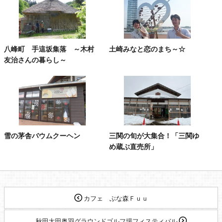
八峰町 手這坂集落 ～木村
土崎みなと恋のまち～☆
友治さんの暮らし～
雪の茅舎バウムクーヘン
三関の旬が大集合！「三関ゆ
め蔵ぶ直売所」
カフェ ぶな森Ｆｕｕ
秋田太田奥羽グラウンドゴルフ場フィスティバル