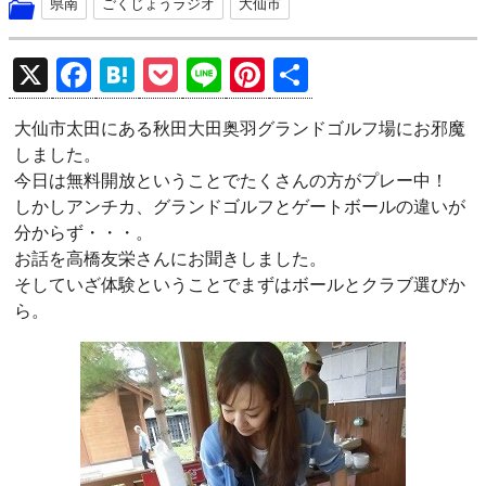
県南
ごくじょうラジオ
大仙市
X
F
H
P
Li
Pi
共
a
at
o
n
nt
有
大仙市太田にある秋田大田奥羽グランドゴルフ場にお邪魔
ce
e
ck
e
er
しました。
b
n
et
es
今日は無料開放ということでたくさんの方がプレー中！
o
a
t
しかしアンチカ、グランドゴルフとゲートボールの違いが
分からず・・・。
o
お話を高橋友栄さんにお聞きしました。
k
そしていざ体験ということでまずはボールとクラブ選びか
ら。