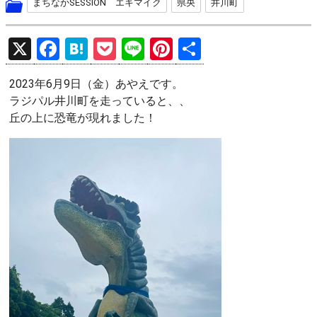
まちなかSESSION エキマイク
県央
井川町
X
F
H
P
Li
Pi
共
a
at
o
n
nt
有
2023年6月9日（金）あやえです。
ce
e
ck
e
er
ラジパル井川町を走っていると、、
b
n
et
es
丘の上に恐竜が現れました！
o
a
t
o
k