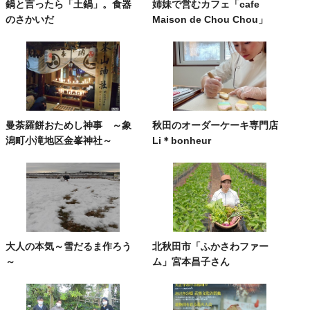
鍋と言ったら「土鍋」。食器
姉妹で営むカフェ「cafe
のさかいだ
Maison de Chou Chou」
曼荼羅餅おためし神事 ～象
秋田のオーダーケーキ専門店
潟町小滝地区金峯神社～
Li＊bonheur
大人の本気～雪だるま作ろう
北秋田市「ふかさわファー
～
ム」宮本昌子さん