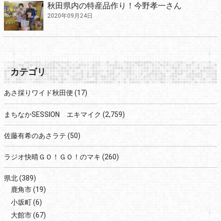
秋田県内の特産品作り！今野孝一さん
2020年09月24日
カテゴリ
あさ採りワイド秋田便
(17)
まちなかSESSION エキマイク
(2,759)
佐藤有希のあさラテ
(50)
ラジオ快晴ＧＯ！ＧＯ！のマキ
(260)
県北
(389)
鹿角市
(19)
小坂町
(6)
大館市
(67)