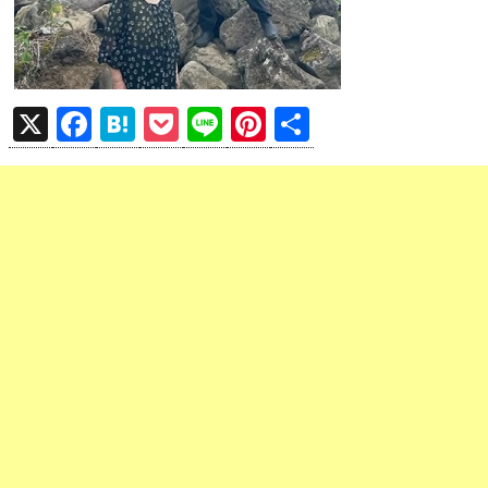
X
F
H
P
Li
Pi
共
a
at
o
n
nt
有
ce
e
ck
e
er
b
n
et
es
o
a
t
o
k