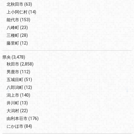
北秋田市
(63)
上小阿仁村
(14)
能代市
(153)
八峰町
(23)
三種町
(28)
藤里町
(12)
県央
(3,478)
秋田市
(2,858)
男鹿市
(112)
五城目町
(51)
八郎潟町
(12)
潟上市
(140)
井川町
(13)
大潟村
(22)
由利本荘市
(176)
にかほ市
(84)