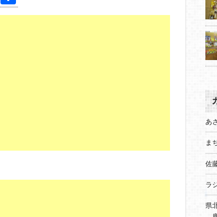
nt
有
er
e
st
あ
まち
佐
ラ
県