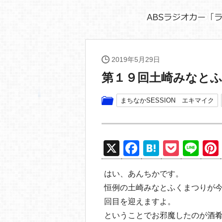
2019年5月29日
第１９回土崎みなと
まちなかSESSION エキマイク
X
F
H
P
Li
a
at
o
n
はい、あんちかです。
c
e
ck
e
恒例の土崎みなとふくまつりが今年
e
n
et
回目を迎えますよ。
b
a
ということでお邪魔したのが酒