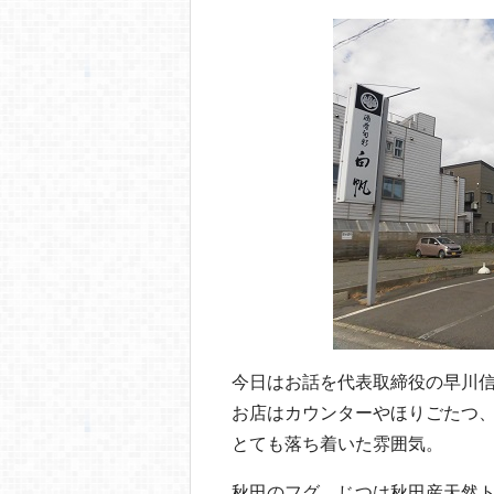
o
o
k
今日はお話を代表取締役の早川
お店はカウンターやほりごたつ、
とても落ち着いた雰囲気。
秋田のフグ、じつは秋田産天然