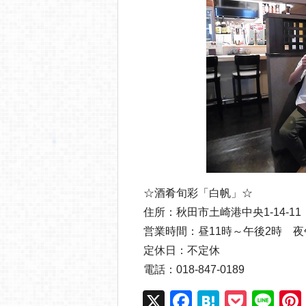
☆酒肴旬彩「白帆」☆
住所：秋田市土崎港中央1-14-11
営業時間：昼11時～午後2時 夜
定休日：不定休
電話：018-847-0189
X
F
H
P
Li