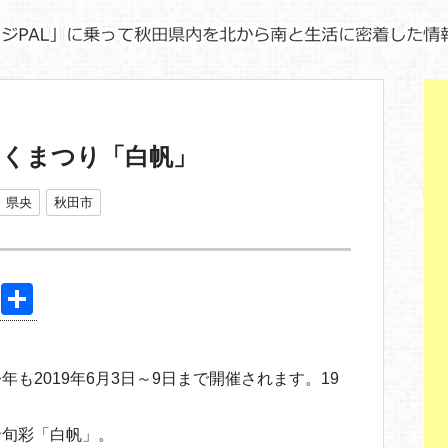
ふくまつり「白帆」
県央
秋田市
Pi
共
nt
有
er
も2019年6月3日～9日まで開催されます。19
e
st
肴旬彩「白帆」。