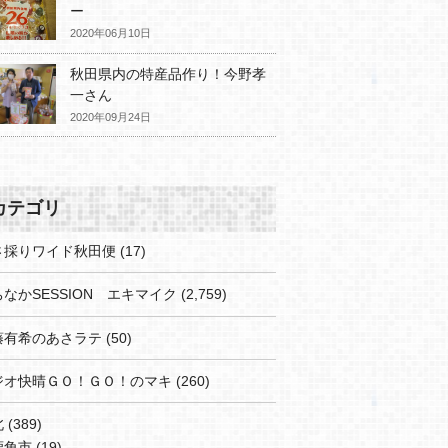
ー
2020年06月10日
秋田県内の特産品作り！今野孝
一さん
2020年09月24日
カテゴリ
さ採りワイド秋田便
(17)
なかSESSION エキマイク
(2,759)
藤有希のあさラテ
(50)
ジオ快晴ＧＯ！ＧＯ！のマキ
(260)
北
(389)
鹿角市
(19)