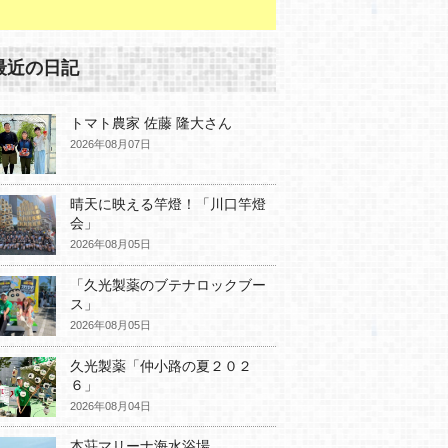
最近の日記
トマト農家 佐藤 隆大さん
2026年08月07日
晴天に映える竿燈！「川口竿燈
会」
2026年08月05日
「久光製薬のブテナロックブー
ス」
2026年08月05日
久光製薬「仲小路の夏２０２
６」
2026年08月04日
本荘マリーナ海水浴場