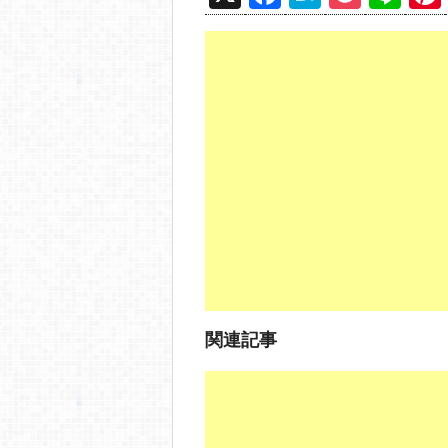
a
at
o
n
c
e
ck
e
e
n
et
b
a
o
o
k
関連記事