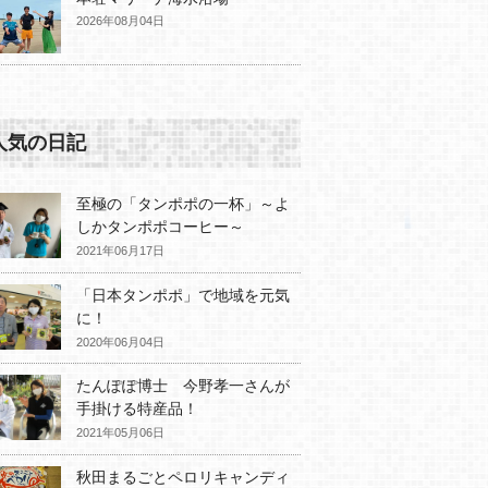
2026年08月04日
人気の日記
至極の「タンポポの一杯」～よ
しかタンポポコーヒー～
2021年06月17日
「日本タンポポ」で地域を元気
に！
2020年06月04日
たんぽぽ博士 今野孝一さんが
手掛ける特産品！
2021年05月06日
秋田まるごとペロリキャンディ