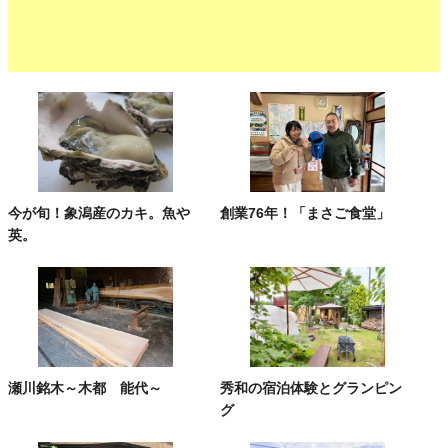
今が旬！象潟産のカキ。魚や
創業76年！「まさご食堂」
英。
瀬川銘木～木都 能代～
秀和の宿泊体験とグランピン
グ