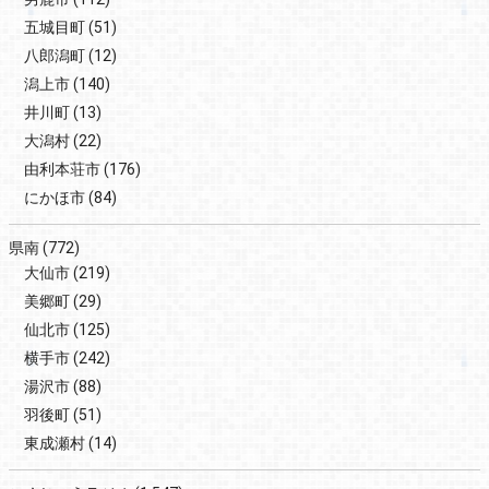
五城目町
(51)
八郎潟町
(12)
潟上市
(140)
井川町
(13)
大潟村
(22)
由利本荘市
(176)
にかほ市
(84)
県南
(772)
大仙市
(219)
美郷町
(29)
仙北市
(125)
横手市
(242)
湯沢市
(88)
羽後町
(51)
東成瀬村
(14)