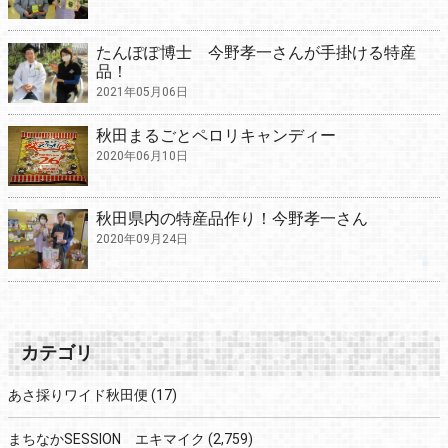
たんぽぽ博士 今野孝一さんが手掛ける特産
品！
2021年05月06日
秋田まるごとペロリキャンディー
2020年06月10日
秋田県内の特産品作り！今野孝一さん
2020年09月24日
カテゴリ
あさ採りワイド秋田便
(17)
まちなかSESSION エキマイク
(2,759)