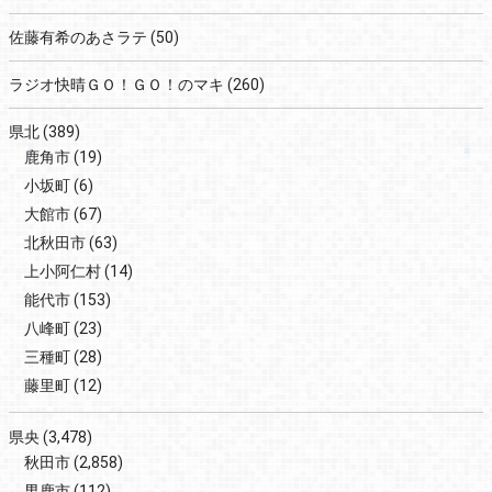
佐藤有希のあさラテ
(50)
ラジオ快晴ＧＯ！ＧＯ！のマキ
(260)
県北
(389)
鹿角市
(19)
小坂町
(6)
大館市
(67)
北秋田市
(63)
上小阿仁村
(14)
能代市
(153)
八峰町
(23)
三種町
(28)
藤里町
(12)
県央
(3,478)
秋田市
(2,858)
男鹿市
(112)