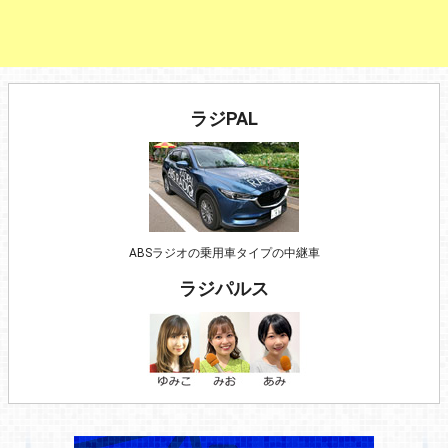
ラジPAL
ABSラジオの乗用車タイプの中継車
ラジパルス