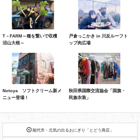
T－FARM～種を繋いで収穫
戸倉っこかき in 川反ルーフト
沼山大根～
ップ肉広場
Notoya ソフトクリーム新メ
秋田県国際交流協会「国旗・
ニュー登場！
民族衣装」
能代市・元気の出るおにぎり「とどう商店」