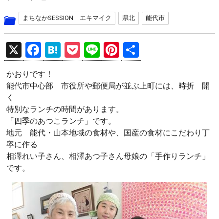
まちなかSESSION エキマイク
県北
能代市
X
F
H
P
Li
Pi
共
a
at
o
n
nt
有
かおりです！
ce
e
ck
e
er
能代市中心部 市役所や郵便局が並ぶ上町には、時折 開
b
n
et
es
く
o
a
t
特別なランチの時間があります。
「四季のあつこランチ」です。
o
地元 能代・山本地域の食材や、国産の食材にこだわり丁
k
寧に作る
相澤れい子さん、相澤あつ子さん母娘の「手作りランチ」
です。