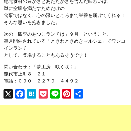
地元食材の豊かさとあたたかさを含んだ味わいは、
単に空腹を満たすためだけの
食事ではなく、心の深いところまで栄養を届けてくれる！
そんな思いを抱きました。
次の「四季のあつこランチは」９月！ということ。
毎月開催されている「ときわときめきマルシェ」でワンコ
インランチ
として、登場することもあるそうです！
問い合わせ：「夢工房 咲く咲く」
能代市上町８－２１
電話：０９０－２２７９－４４９２
X
F
H
P
Li
Pi
共
a
at
o
n
nt
有
ce
e
ck
e
er
b
n
et
es