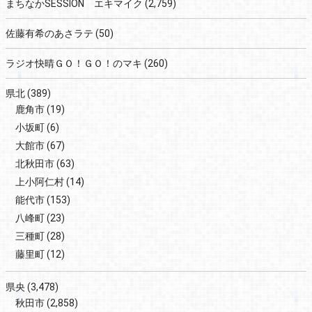
まちなかSESSION エキマイク
(2,759)
佐藤有希のあさラテ
(50)
ラジオ快晴ＧＯ！ＧＯ！のマキ
(260)
県北
(389)
鹿角市
(19)
小坂町
(6)
大館市
(67)
北秋田市
(63)
上小阿仁村
(14)
能代市
(153)
八峰町
(23)
三種町
(28)
藤里町
(12)
県央
(3,478)
秋田市
(2,858)