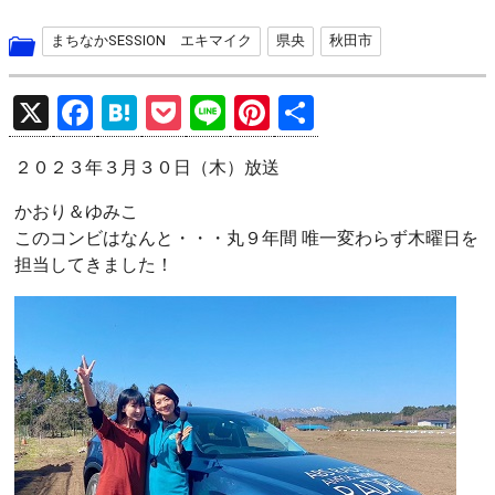
まちなかSESSION エキマイク
県央
秋田市
X
F
H
P
Li
Pi
共
a
at
o
n
nt
有
２０２３年３月３０日（木）放送
ce
e
ck
e
er
b
n
et
es
かおり＆ゆみこ
このコンビはなんと・・・丸９年間 唯一変わらず木曜日を
o
a
t
担当してきました！
o
k