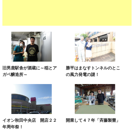
旧男鹿駅舎が酒蔵に～稲とア
勝平はまなすトンネルのとこ
ガベ醸造所～
の風力発電の謎！
イオン秋田中央店 開店２２
開業して４７年「斉藤製畳」
年周年祭！