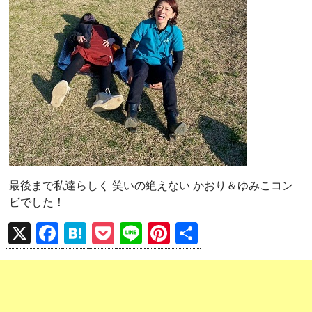
最後まで私達らしく 笑いの絶えない かおり＆ゆみこコン
ビでした！
X
F
H
P
Li
Pi
共
a
at
o
n
nt
有
ce
e
ck
e
er
b
n
et
es