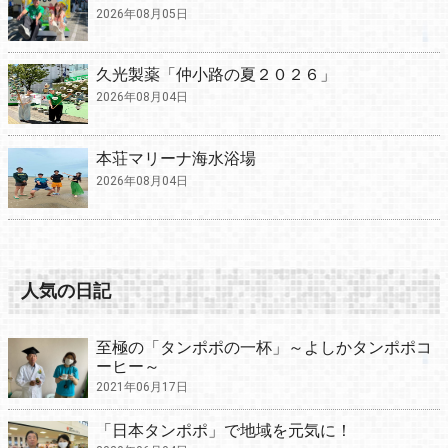
2026年08月05日
久光製薬「仲小路の夏２０２６」
2026年08月04日
本荘マリーナ海水浴場
2026年08月04日
人気の日記
至極の「タンポポの一杯」～よしかタンポポコ
ーヒー～
2021年06月17日
「日本タンポポ」で地域を元気に！