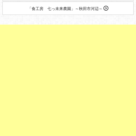
「食工房 七っ未来農園」～秋田市河辺～