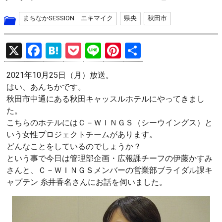
まちなかSESSION エキマイク
県央
秋田市
X
F
H
P
Li
Pi
共
a
at
o
n
nt
有
2021年10月25日（月）放送。
ce
e
ck
e
er
はい、あんちかです。
b
n
et
es
秋田市中通にある秋田キャッスルホテルにやってきまし
o
a
t
た。
こちらのホテルにはＣ－ＷＩＮＧＳ（シーウイングス）と
o
いう女性プロジェクトチームがあります。
k
どんなことをしているのでしょうか？
という事で今日は管理部企画・広報課チーフの伊藤かすみ
さんと、Ｃ－ＷＩＮＧＳメンバーの営業部ブライダル課キ
ャプテン 糸井香名さんにお話を伺いました。