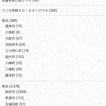
佐藤有希のあさラテ
(50)
ラジオ快晴ＧＯ！ＧＯ！のマキ
(260)
県北
(389)
鹿角市
(19)
小坂町
(6)
大館市
(67)
北秋田市
(63)
上小阿仁村
(14)
能代市
(153)
八峰町
(23)
三種町
(28)
藤里町
(12)
県央
(3,478)
秋田市
(2,858)
男鹿市
(112)
五城目町
(51)