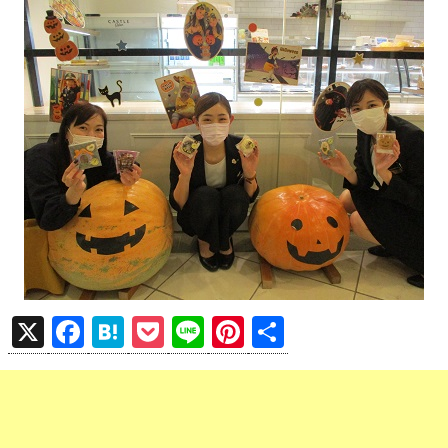
X
F
H
P
Li
Pi
共
a
at
o
n
nt
有
ce
e
ck
e
er
b
n
et
es