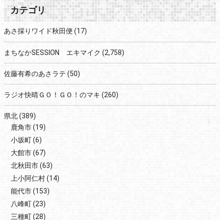
カテゴリ
あさ採りワイド秋田便
(17)
まちなかSESSION エキマイク
(2,758)
佐藤有希のあさラテ
(50)
ラジオ快晴ＧＯ！ＧＯ！のマキ
(260)
県北
(389)
鹿角市
(19)
小坂町
(6)
大館市
(67)
北秋田市
(63)
上小阿仁村
(14)
能代市
(153)
八峰町
(23)
三種町
(28)