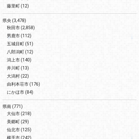
藤里町
(12)
県央
(3,478)
秋田市
(2,858)
男鹿市
(112)
五城目町
(51)
八郎潟町
(12)
潟上市
(140)
井川町
(13)
大潟村
(22)
由利本荘市
(176)
にかほ市
(84)
県南
(771)
大仙市
(218)
美郷町
(29)
仙北市
(125)
横手市
(242)