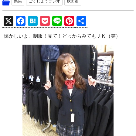
県央
ごくじょうラジオ
秋田市
X
F
H
P
Li
Pi
共
a
at
o
n
nt
有
懐かしいよ、制服！見て！どっからみてもＪＫ（笑）
ce
e
ck
e
er
b
n
et
es
o
a
t
o
k