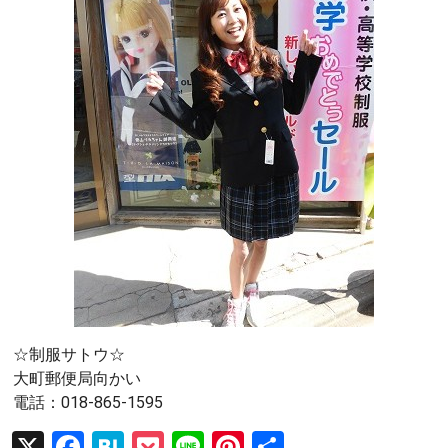
☆制服サトウ☆
大町郵便局向かい
電話：018-865-1595
X
F
H
P
Li
Pi
共