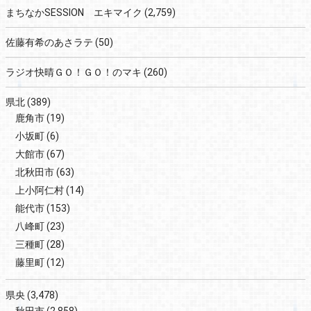
まちなかSESSION エキマイク
(2,759)
佐藤有希のあさラテ
(50)
ラジオ快晴ＧＯ！ＧＯ！のマキ
(260)
県北
(389)
鹿角市
(19)
小坂町
(6)
大館市
(67)
北秋田市
(63)
上小阿仁村
(14)
能代市
(153)
八峰町
(23)
三種町
(28)
藤里町
(12)
県央
(3,478)
秋田市
(2,858)