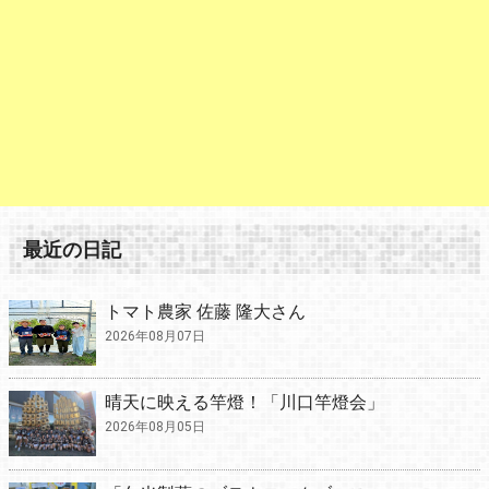
最近の日記
トマト農家 佐藤 隆大さん
2026年08月07日
晴天に映える竿燈！「川口竿燈会」
2026年08月05日