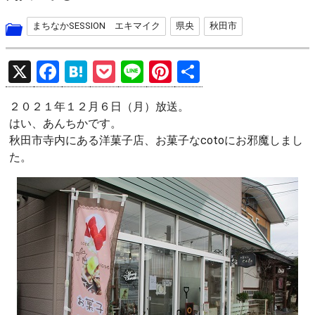
まちなかSESSION エキマイク
県央
秋田市
X
F
H
P
Li
Pi
共
a
at
o
n
nt
有
２０２１年１２月６日（月）放送。
ce
e
ck
e
er
はい、あんちかです。
b
n
et
es
秋田市寺内にある洋菓子店、お菓子なcotoにお邪魔しまし
o
a
t
た。
o
k