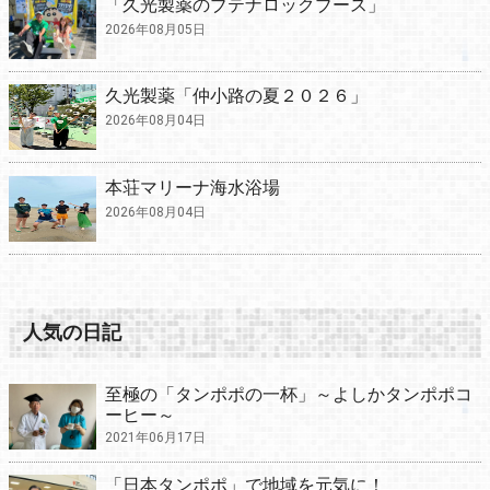
「久光製薬のブテナロックブース」
2026年08月05日
久光製薬「仲小路の夏２０２６」
2026年08月04日
本荘マリーナ海水浴場
2026年08月04日
人気の日記
至極の「タンポポの一杯」～よしかタンポポコ
ーヒー～
2021年06月17日
「日本タンポポ」で地域を元気に！