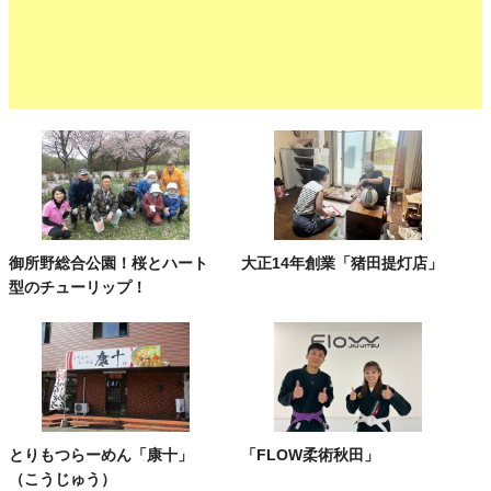
御所野総合公園！桜とハート
大正14年創業「猪田提灯店」
型のチューリップ！
とりもつらーめん「康十」
「FLOW柔術秋田」
（こうじゅう）