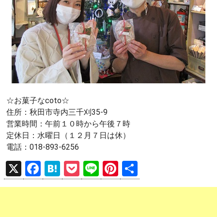
☆お菓子なcoto☆
住所：秋田市寺内三千刈35-9
営業時間：午前１０時から午後７時
定休日：水曜日（１２月７日は休）
電話：018-893-6256
X
F
H
P
Li
Pi
共
a
at
o
n
nt
有
ce
e
ck
e
er
b
n
et
es