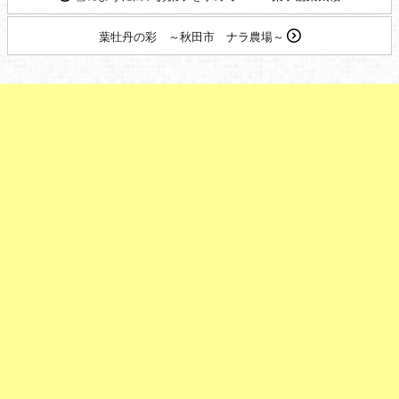
葉牡丹の彩 ～秋田市 ナラ農場～