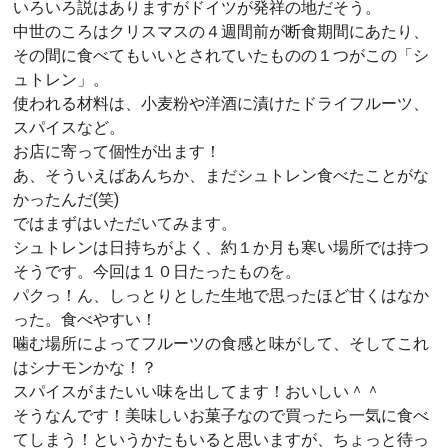
いろいろ説はありますがドイツが発祥の地だそう。
中世のころはクリスマスの４週間前が断食期間にあたり、
その間に食べてもいいとされていたものの１つがこの「シ
ュトレン」。
使われる材料は、小麦粉や洋酒に漬けたドライフルーツ、
スパイスなど。
お店に寄って個性が出ます！
あ、そういえばあんちか、まだシュトレン食べたことがな
かったんだ(笑)
ではまずはいただいてみます。
シュトレンは日持ちがよく、約１か月も寒い場所では持つ
そうです。今回は１０日たったものを。
パクっ！ん、しっとりとした生地で思ったほど甘くはなか
った。食べやすい！
噛む場所によってフルーツの食感と味がして、そしてこれ
はシナモンかな！？
スパイスがまたいい味を出してます！おいしい＾＾
そうなんです！美味しいお菓子なので買ったら一気に食べ
てしまう！というかたもいると思いますが、ちょっと待っ