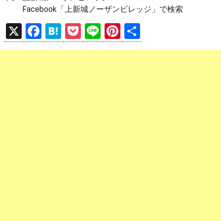
Facebook「上新城ノーザンビレッジ」で検索
X
F
H
P
Li
Pi
共
a
at
o
n
nt
有
ce
e
ck
e
er
b
n
et
es
o
a
t
o
k