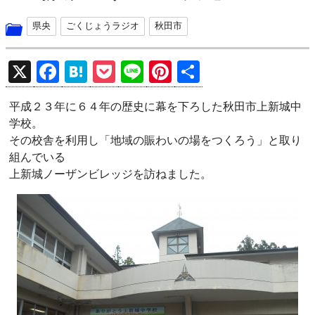
県央
ごくじょうラジオ
秋田市
X
F
H
P
Li
Pi
共
a
at
o
n
nt
有
平成２３年に６４年の歴史に幕を下ろした秋田市上新城中
ce
e
ck
e
er
学校。
b
n
et
es
その校舎を利用し「地域の賑わいの場をつくろう」と取り
o
a
t
組んでいる
上新城ノーザンビレッジを訪ねました。
o
k