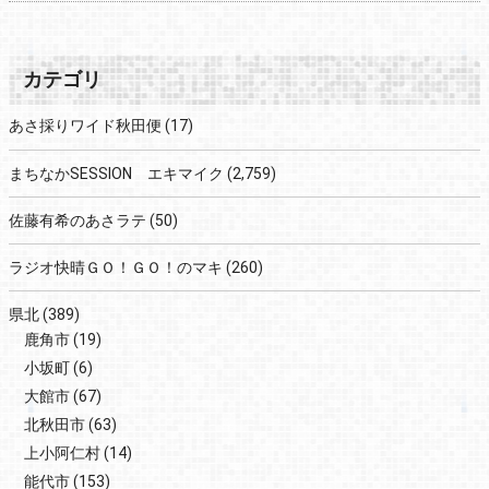
カテゴリ
あさ採りワイド秋田便
(17)
まちなかSESSION エキマイク
(2,759)
佐藤有希のあさラテ
(50)
ラジオ快晴ＧＯ！ＧＯ！のマキ
(260)
県北
(389)
鹿角市
(19)
小坂町
(6)
大館市
(67)
北秋田市
(63)
上小阿仁村
(14)
能代市
(153)