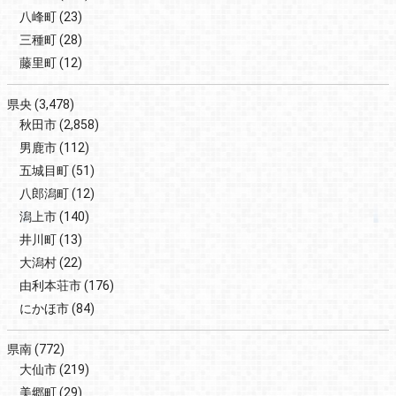
八峰町
(23)
三種町
(28)
藤里町
(12)
県央
(3,478)
秋田市
(2,858)
男鹿市
(112)
五城目町
(51)
八郎潟町
(12)
潟上市
(140)
井川町
(13)
大潟村
(22)
由利本荘市
(176)
にかほ市
(84)
県南
(772)
大仙市
(219)
美郷町
(29)