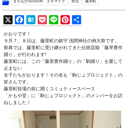
まちなかSESSION エキマイク
県北
藤里町
X
F
H
P
Li
Pi
共
a
at
o
n
nt
有
かおりです！
ce
e
ck
e
er
９月７、８日は、藤里町の鎮守 浅間神社の例大祭です。
b
n
et
es
祭典では、藤里町に受け継がれてきた伝統芸能「藤琴豊作
o
a
t
踊り」が行われます!
藤里町には、この「藤里豊作踊り」の「駒踊り」を愛して
o
止まない
k
女子たちがおります！その名も「駒じょプロジェクト」の
皆さんです。
藤里町役場の前に開くコミュティースペース
「かもや堂」に「駒じょプロジェクト」のメンバーをお訪
ねしました！