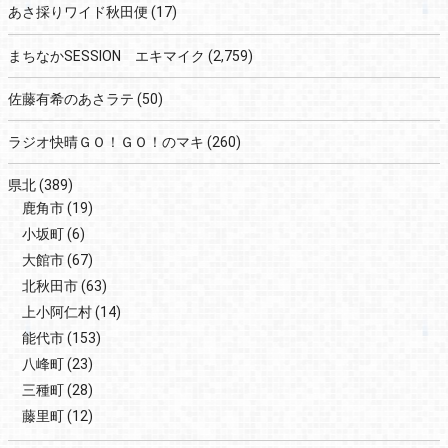
あさ採りワイド秋田便
(17)
まちなかSESSION エキマイク
(2,759)
佐藤有希のあさラテ
(50)
ラジオ快晴ＧＯ！ＧＯ！のマキ
(260)
県北
(389)
鹿角市
(19)
小坂町
(6)
大館市
(67)
北秋田市
(63)
上小阿仁村
(14)
能代市
(153)
八峰町
(23)
三種町
(28)
藤里町
(12)