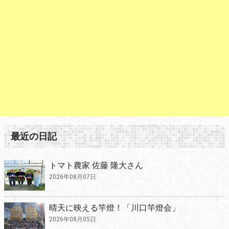
最近の日記
トマト農家 佐藤 隆大さん
2026年08月07日
晴天に映える竿燈！「川口竿燈会」
2026年08月05日