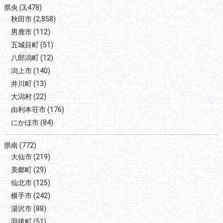
県央
(3,478)
秋田市
(2,858)
男鹿市
(112)
五城目町
(51)
八郎潟町
(12)
潟上市
(140)
井川町
(13)
大潟村
(22)
由利本荘市
(176)
にかほ市
(84)
県南
(772)
大仙市
(219)
美郷町
(29)
仙北市
(125)
横手市
(242)
湯沢市
(88)
羽後町
(51)