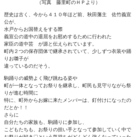
（写真 藤里町のＨＰより）
歴史は古く、今から４１０年ほど前、秋田藩主 佐竹義宣
公が、
水戸からお国替えをする際
義宣公の道中の退屈をお慰めするために行われた
家臣の道中芸 が源と伝えられています。
町内２つの保存団体で継承されていて、少しずつ衣装や踊
りお囃子が
違っているのだそう。
駒踊りの威勢よく飛び跳ねる姿や
町が一体となってお祭りを継承し、町民も見守りながら祭
りが進む時間に
特に、町外からお嫁に来たメンバーは、釘付けになったの
だとか！！
さらに
自分たちの家族も、駒踊りに参加し、
こどもたちも、お祭りの担い手となって参加していく中で
お祭りが好き♡という気持ちがどんどん強くなっていった