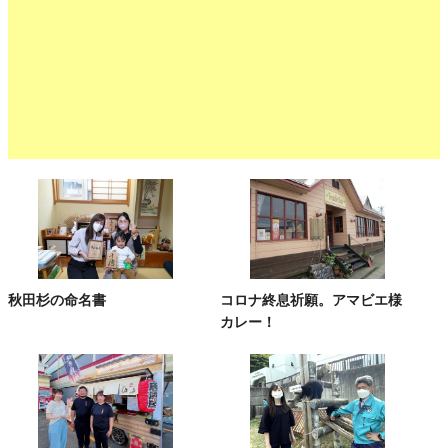
秋田杉の命名書
コロナ終息祈願。アマビエ様
カレー！