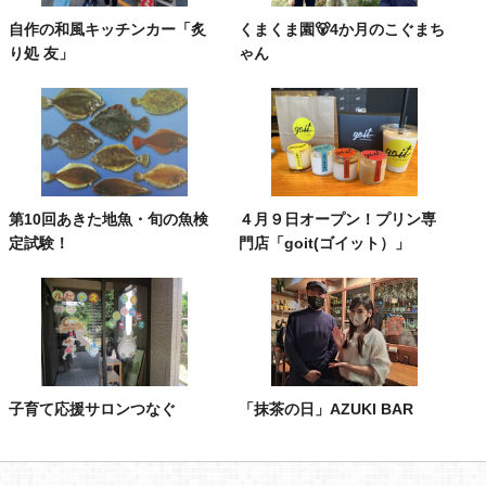
自作の和風キッチンカー「炙
くまくま園🐻4か月のこぐまち
り処 友」
ゃん
第10回あきた地魚・旬の魚検
４月９日オープン！プリン専
定試験！
門店「goit(ゴイット）」
子育て応援サロンつなぐ
「抹茶の日」AZUKI BAR