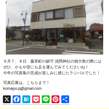
９月７、８日 藤里町の鎮守 浅間神社の例大祭の際には
ぜひ、かもや堂にも足を運んでみてくださいね！
今年の写真集の完成が楽しみに感じたラジパルでした！
写真応募は、こちらまで！
komajyo.pj@gmail.com
X
F
H
P
Li
Pi
共
a
at
o
n
nt
有