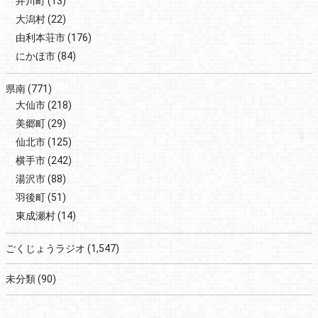
井川町
(13)
大潟村
(22)
由利本荘市
(176)
にかほ市
(84)
県南
(771)
大仙市
(218)
美郷町
(29)
仙北市
(125)
横手市
(242)
湯沢市
(88)
羽後町
(51)
東成瀬村
(14)
ごくじょうラジオ
(1,547)
未分類
(90)