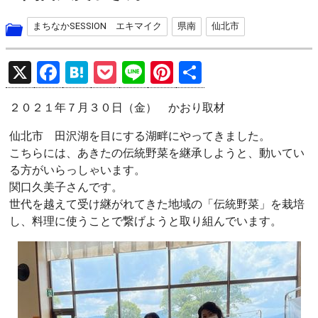
まちなかSESSION エキマイク
県南
仙北市
X
F
H
P
Li
Pi
共
a
at
o
n
nt
有
２０２１年７月３０日（金） かおり取材
ce
e
ck
e
er
b
n
et
es
仙北市 田沢湖を目にする湖畔にやってきました。
こちらには、あきたの伝統野菜を継承しようと、動いてい
o
a
t
る方がいらっしゃいます。
o
関口久美子さんです。
k
世代を越えて受け継がれてきた地域の「伝統野菜」を栽培
し、料理に使うことで繋げようと取り組んでいます。