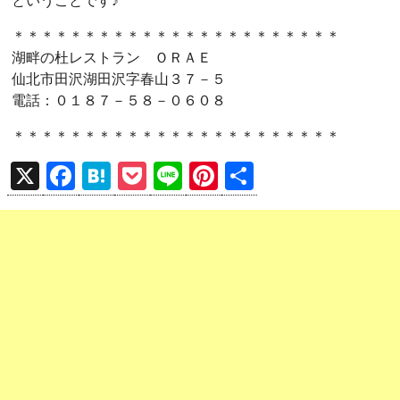
ということです♪
＊＊＊＊＊＊＊＊＊＊＊＊＊＊＊＊＊＊＊＊＊＊＊
湖畔の杜レストラン ＯＲＡＥ
仙北市田沢湖田沢字春山３７－５
電話：０１８７－５８－０６０８
＊＊＊＊＊＊＊＊＊＊＊＊＊＊＊＊＊＊＊＊＊＊＊
X
F
H
P
Li
Pi
共
a
at
o
n
nt
有
ce
e
ck
e
er
b
n
et
es
o
a
t
o
k