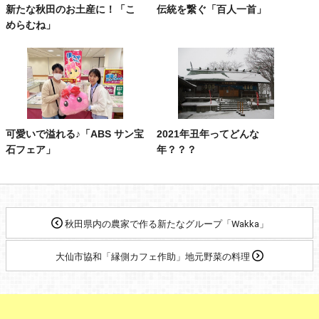
新たな秋田のお土産に！「こ
伝統を繋ぐ「百人一首」
めらむね」
可愛いで溢れる♪「ABS サン宝
2021年丑年ってどんな
石フェア」
年？？？
秋田県内の農家で作る新たなグループ「Wakka」
大仙市協和「縁側カフェ作助」地元野菜の料理