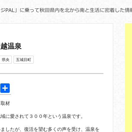
の越温泉
県央
五城目町
Pi
共
nt
有
り取材
er
e
域に愛されて３００年という温泉です。
st
いましたが、復活を望む多くの声を受け、温泉を