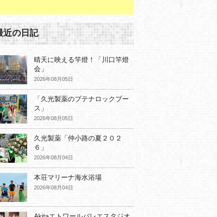
最近の日記
晴天に映える竿燈！「川口竿燈
会」
2026年08月05日
「久光製薬のブテナロックブー
ス」
2026年08月05日
久光製薬「仲小路の夏２０２
６」
2026年08月04日
本荘マリーナ海水浴場
2026年08月04日
Akitaエトワールバレエスタジオ