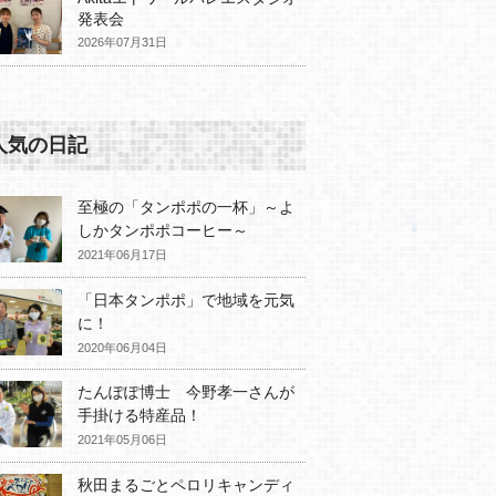
発表会
2026年07月31日
人気の日記
至極の「タンポポの一杯」～よ
しかタンポポコーヒー～
2021年06月17日
「日本タンポポ」で地域を元気
に！
2020年06月04日
たんぽぽ博士 今野孝一さんが
手掛ける特産品！
2021年05月06日
秋田まるごとペロリキャンディ