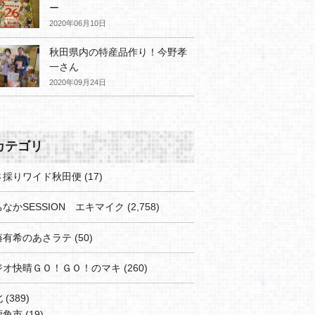
ー
2020年06月10日
秋田県内の特産品作り！今野孝
一さん
2020年09月24日
カテゴリ
さ採りワイド秋田便
(17)
なかSESSION エキマイク
(2,758)
藤有希のあさラテ
(50)
ジオ快晴ＧＯ！ＧＯ！のマキ
(260)
北
(389)
鹿角市
(19)