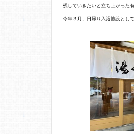
o
残していきたいと立ち上がった
o
今年３月、日帰り入浴施設とし
k