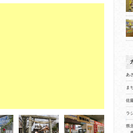
あ
まち
佐
ラ
県