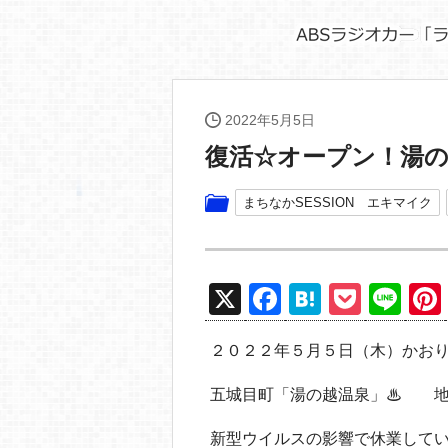
2022年5月5日
復活☆オープン！湯
まちなかSESSION エキマイク
X
F
H
P
Li
a
at
o
n
２０２２年５月５日（木）かお
c
e
ck
e
e
n
et
五城目町「湯の越温泉」♨ 地
b
a
新型ウイルスの影響で休業して