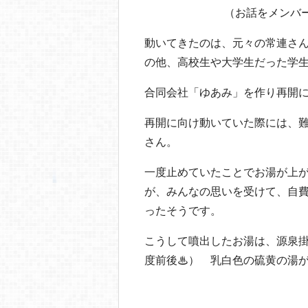
（お話をメンバ
動いてきたのは、元々の常連さ
の他、高校生や大学生だった学
合同会社「ゆあみ」を作り再開
再開に向け動いていた際には、
さん。
一度止めていたことでお湯が上
が、みんなの思いを受けて、自
ったそうです。
こうして噴出したお湯は、源泉掛
度前後♨） 乳白色の硫黄の湯