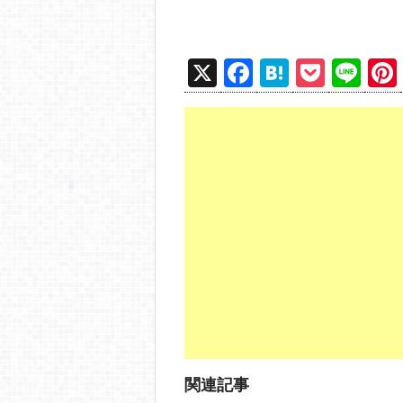
X
F
H
P
Li
a
at
o
n
c
e
ck
e
e
n
et
b
a
o
o
k
関連記事