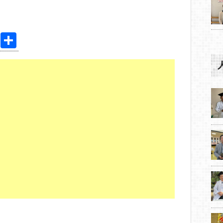
Pi
共
nt
有
er
e
st