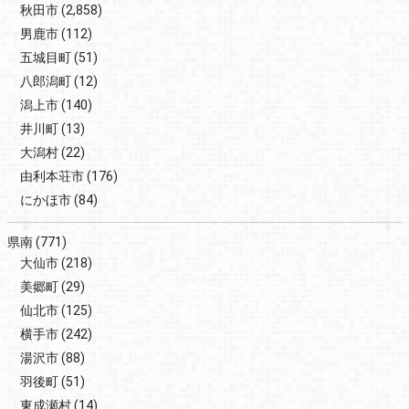
秋田市
(2,858)
男鹿市
(112)
五城目町
(51)
八郎潟町
(12)
潟上市
(140)
井川町
(13)
大潟村
(22)
由利本荘市
(176)
にかほ市
(84)
県南
(771)
大仙市
(218)
美郷町
(29)
仙北市
(125)
横手市
(242)
湯沢市
(88)
羽後町
(51)
東成瀬村
(14)