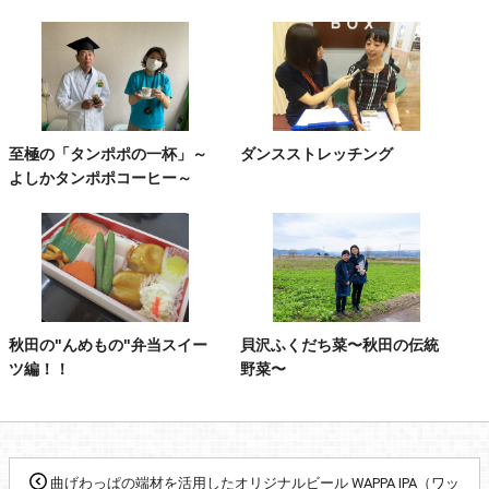
至極の「タンポポの一杯」～
ダンスストレッチング
よしかタンポポコーヒー～
秋田の"んめもの"弁当スイー
貝沢ふくだち菜〜秋田の伝統
ツ編！！
野菜〜
曲げわっぱの端材を活用したオリジナルビール WAPPA IPA（ワッ