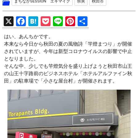
まちなかSESSION エキマイク
県央
秋田市
X
F
H
P
Li
Pi
共
a
at
o
n
nt
有
はい、あんちかです。
ce
e
ck
e
er
本来なら今日から秋田の夏の風物詩「竿燈まつり」が開催
b
n
et
es
されていますが、今年は新型コロナウイルスの影響で中止
o
a
t
となりました。
そんな中、少しでも竿燈気分を盛り上げようと秋田市山王
o
の山王十字路前のビジネスホテル「ホテルアルファイン秋
k
田」の駐車場で「小さな屋台村」が開催されます。