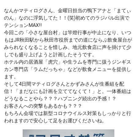
なんかマティログさん、金曜日担当の鴨下アナと「まてぃ
のん」なのに浮気してた！！(笑)初めてのラジパル出演で
テンションMAX!!
今回この「小さな屋台村」は竿燈行事が中止になり、いつ
もはJR秋田駅から秋田市役所までの道にならぶ飲食屋台が
みられなくなることを惜しみ、地元飲食店に声を掛けて少
しでも盛り上げようと計画したそうです。
ホテル内の居酒屋「虎穴」や生ラムを専門に扱うジンギス
カン専門店「ラムだっちゃ」などが飲食メニューを提供し
ます。
そして4日間マティログさんとかずみさんが生番組を配
信！「まだなにも計画を立ててなくて！」と。一体番組は
どうなることやら？？？ハプニング続出の予感！？
お客さんへの突撃もあるかも？？？
もちろん会場では新型コロナウイルス対策もしっかりと行
われますので安心して足をお運びくださいね。