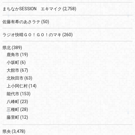
まちなかSESSION エキマイク
(2,758)
佐藤有希のあさラテ
(50)
ラジオ快晴ＧＯ！ＧＯ！のマキ
(260)
県北
(389)
鹿角市
(19)
小坂町
(6)
大館市
(67)
北秋田市
(63)
上小阿仁村
(14)
能代市
(153)
八峰町
(23)
三種町
(28)
藤里町
(12)
県央
(3,478)