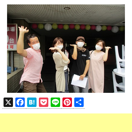
X
F
H
P
Li
Pi
共
a
at
o
n
nt
有
ce
e
ck
e
er
b
n
et
es