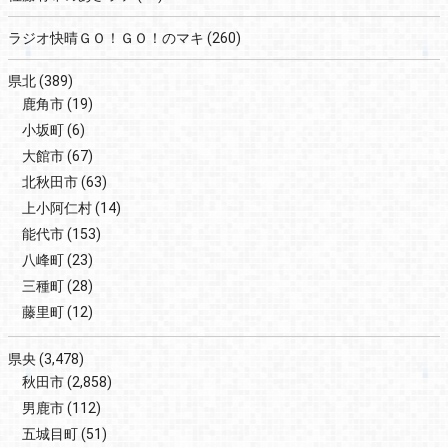
ラジオ快晴ＧＯ！ＧＯ！のマキ
(260)
県北
(389)
鹿角市
(19)
小坂町
(6)
大館市
(67)
北秋田市
(63)
上小阿仁村
(14)
能代市
(153)
八峰町
(23)
三種町
(28)
藤里町
(12)
県央
(3,478)
秋田市
(2,858)
男鹿市
(112)
五城目町
(51)