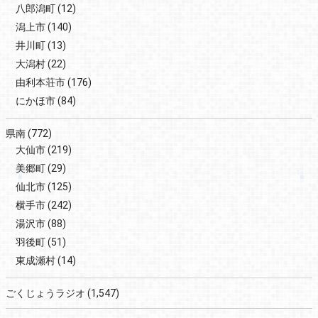
八郎潟町
(12)
潟上市
(140)
井川町
(13)
大潟村
(22)
由利本荘市
(176)
にかほ市
(84)
県南
(772)
大仙市
(219)
美郷町
(29)
仙北市
(125)
横手市
(242)
湯沢市
(88)
羽後町
(51)
東成瀬村
(14)
ごくじょうラジオ
(1,547)