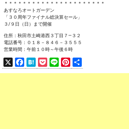
＊＊＊＊＊＊＊＊＊＊＊＊＊＊＊＊＊＊＊＊＊＊
あすなろオートガーデン
「３０周年ファイナル総決算セール」
３/９日（日）まで開催
住所：秋田市土崎港西３丁目７―３２
電話番号：０１８－８４６－３５５５
営業時間：午前１０時～午後６時
X
F
H
P
Li
Pi
共
a
at
o
n
nt
有
ce
e
ck
e
er
b
n
et
es
o
a
t
o
k