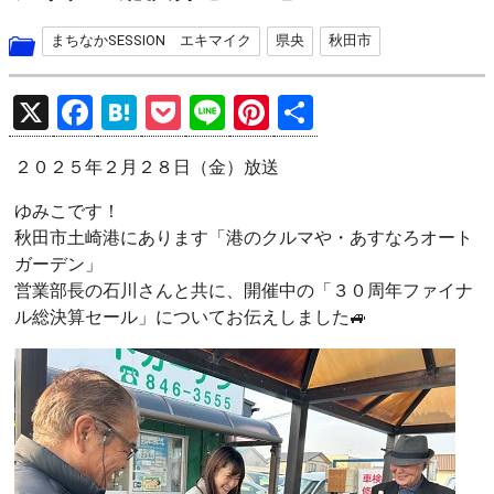
まちなかSESSION エキマイク
県央
秋田市
X
F
H
P
Li
Pi
共
a
at
o
n
nt
有
２０２５年２月２８日（金）放送
ce
e
ck
e
er
b
n
et
es
ゆみこです！
秋田市土崎港にあります「港のクルマや・あすなろオート
o
a
t
ガーデン」
o
営業部長の石川さんと共に、開催中の「３０周年ファイナ
k
ル総決算セール」についてお伝えしました🚙