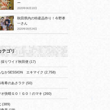
ー
2020年06月10日
秋田県内の特産品作り！今野孝
一さん
2020年09月24日
カテゴリ
さ採りワイド秋田便
(17)
なかSESSION エキマイク
(2,758)
藤有希のあさラテ
(50)
ジオ快晴ＧＯ！ＧＯ！のマキ
(260)
北
(389)
鹿角市
(19)