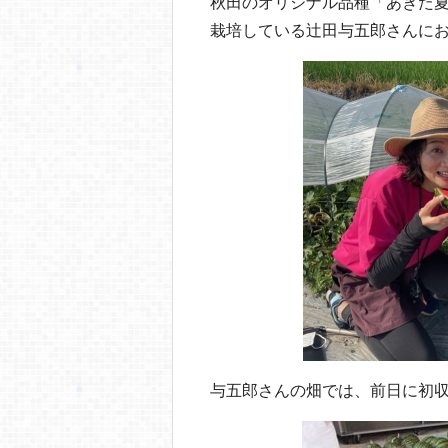
o
秋田のオリジナル品種「あきた
栽培している辻田与五郎さんに
o
k
与五郎さんの畑では、前日に初