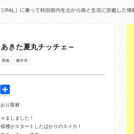
～あきた夏丸チッチェ～
県南
横手市
Pi
共
nt
有
かおり取材
er
e
じゃましました！
st
は収穫がスタートしたばかりのスイカ！