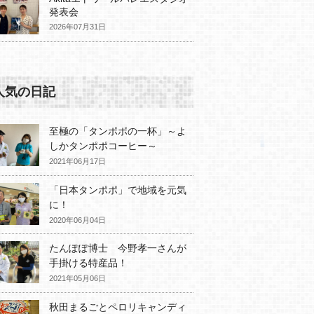
発表会
2026年07月31日
人気の日記
至極の「タンポポの一杯」～よ
しかタンポポコーヒー～
2021年06月17日
「日本タンポポ」で地域を元気
に！
2020年06月04日
たんぽぽ博士 今野孝一さんが
手掛ける特産品！
2021年05月06日
秋田まるごとペロリキャンディ