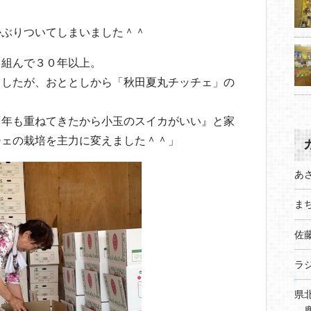
かぶりついてしまいました＾＾
り組んで３０年以上。
ましたが、おととしから「秋田夏丸チッチェ」の
『年も重ねてきたから小玉のスイカがいい』と家
チェの栽培を主力に変えました＾＾」
あ
まち
佐
ラ
県