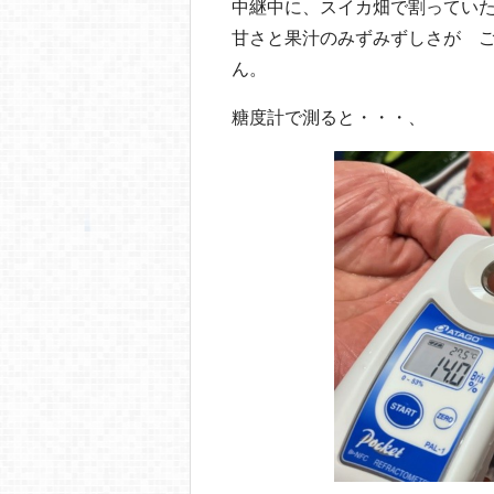
中継中に、スイカ畑で割ってい
甘さと果汁のみずみずしさが 
ん。
糖度計で測ると・・・、