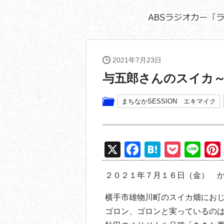
2021年7月23日
与五郎さんのスイカ
まちなかSESSION エキマイク
X
F
H
P
Li
a
at
o
n
２０２１年７月１６日（金） 
c
e
ck
e
e
n
et
横手市雄物川町のスイカ畑にお
b
a
ゴロン、ゴロンと実っているの