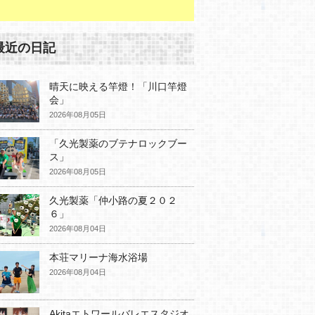
最近の日記
晴天に映える竿燈！「川口竿燈
会」
2026年08月05日
「久光製薬のブテナロックブー
ス」
2026年08月05日
久光製薬「仲小路の夏２０２
６」
2026年08月04日
本荘マリーナ海水浴場
2026年08月04日
Akitaエトワールバレエスタジオ