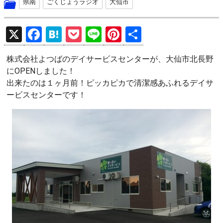
県南
ごくじょうラジオ
大仙市
X
F
H
P
Li
Pi
共
a
at
o
n
nt
有
株式会社よつばのデイサービスセンターが、大仙市北長野
ce
e
ck
e
er
にOPENしました！
b
n
et
es
出来たのは１ヶ月前！ピッカピカで清潔感あふれるデイサ
o
a
t
ービスセンターです！
o
k