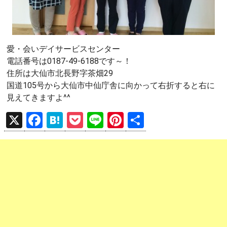
愛・会いデイサービスセンター
電話番号は0187-49-6188です～！
住所は大仙市北長野字茶畑29
国道105号から大仙市中仙庁舎に向かって右折すると右に
見えてきますよ^^
X
F
H
P
Li
Pi
共
a
at
o
n
nt
有
ce
e
ck
e
er
b
n
et
es
o
a
t
o
k