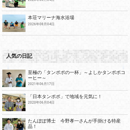
本荘マリーナ海水浴場
2026年08月04日
人気の日記
至極の「タンポポの一杯」～よしかタンポポコ
ーヒー～
2021年06月17日
「日本タンポポ」で地域を元気に！
2020年06月04日
たんぽぽ博士 今野孝一さんが手掛ける特産
品！