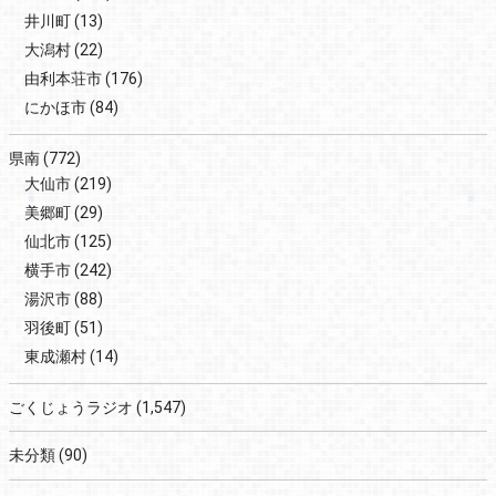
井川町
(13)
大潟村
(22)
由利本荘市
(176)
にかほ市
(84)
県南
(772)
大仙市
(219)
美郷町
(29)
仙北市
(125)
横手市
(242)
湯沢市
(88)
羽後町
(51)
東成瀬村
(14)
ごくじょうラジオ
(1,547)
未分類
(90)