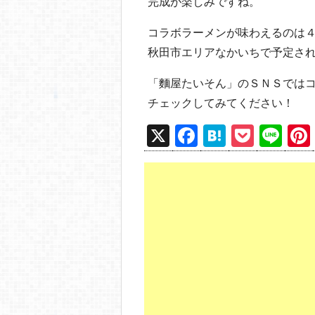
完成が楽しみですね。
コラボラーメンが味わえるのは
秋田市エリアなかいちで予定さ
「麵屋たいそん」のＳＮＳでは
チェックしてみてください！
X
F
H
P
Li
a
at
o
n
c
e
ck
e
e
n
et
b
a
o
o
k