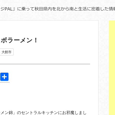
ラボラーメン！
大館市
Pi
共
nt
有
er
e
st
ーメン錦」のセントラルキッチンにお邪魔しまし