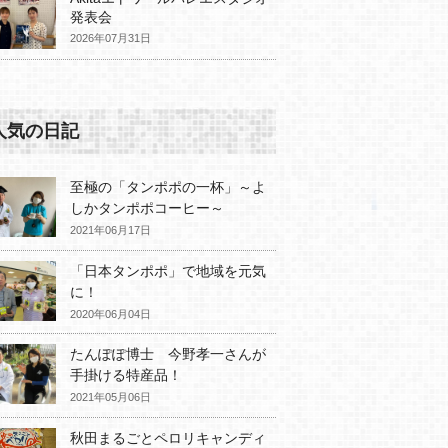
発表会
2026年07月31日
人気の日記
至極の「タンポポの一杯」～よ
しかタンポポコーヒー～
2021年06月17日
「日本タンポポ」で地域を元気
に！
2020年06月04日
たんぽぽ博士 今野孝一さんが
手掛ける特産品！
2021年05月06日
秋田まるごとペロリキャンディ