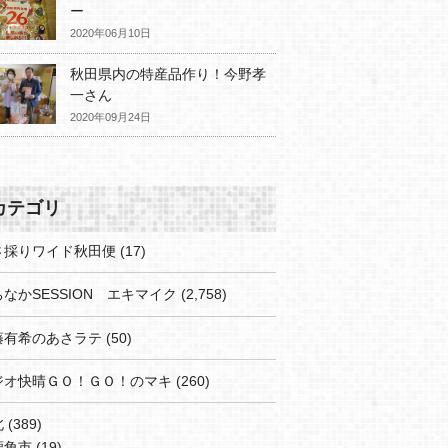
ー
2020年06月10日
秋田県内の特産品作り！今野孝
一さん
2020年09月24日
カテゴリ
さ採りワイド秋田便
(17)
なかSESSION エキマイク
(2,758)
藤有希のあさラテ
(50)
ジオ快晴ＧＯ！ＧＯ！のマキ
(260)
北
(389)
鹿角市
(19)