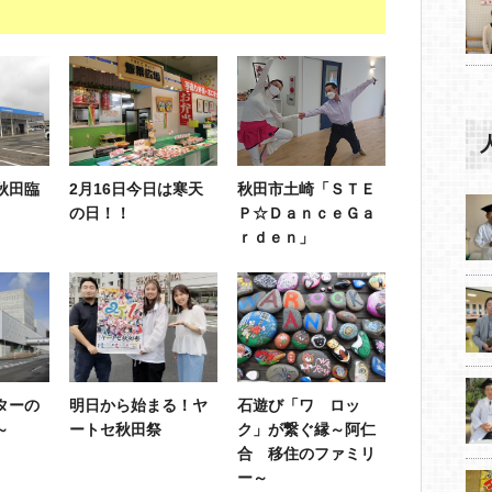
秋田臨
2月16日今日は寒天
秋田市土崎「ＳＴＥ
の日！！
Ｐ☆ＤａｎｃｅＧａ
ｒｄｅｎ」
ターの
明日から始まる！ヤ
石遊び「ワ ロッ
～
ートセ秋田祭
ク」が繋ぐ縁～阿仁
合 移住のファミリ
ー～