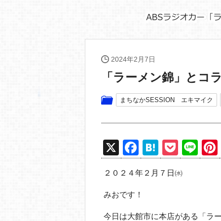
2024年2月7日
「ラーメン錦」とコ
まちなかSESSION エキマイク
X
F
H
P
Li
a
at
o
n
２０２４年２月７日㈬
c
e
ck
e
e
n
et
みおです！
b
a
今日は大館市に本店がある「ラ