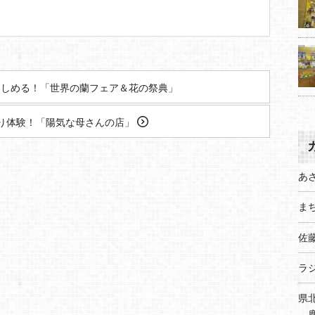
しめる！「世界の蘭フェア＆花の祭典」
り体験！「陽気な母さんの店」
あ
まち
佐
ラ
県