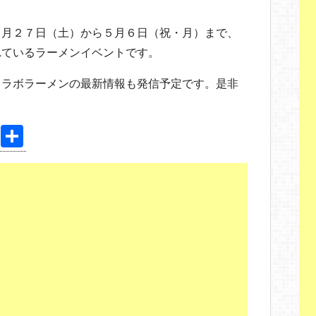
４月２７日（土）から５月６日（祝・月）まで、
れているラーメンイベントです。
コラボラーメンの最新情報も発信予定です。是非
Pi
共
nt
有
er
e
st