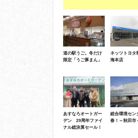
道の駅うご。冬だけ
ネッツトヨタ
限定「うご豚まん」
海本店
あすなろオートガー
総合環境セン
デン 29周年ファイ
春！～秋田市
ナル総決算セール！