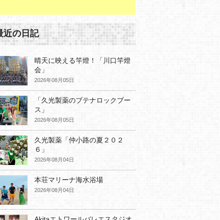
最近の日記
晴天に映える竿燈！「川口竿燈
会」
2026年08月05日
「久光製薬のブテナロックブー
ス」
2026年08月05日
久光製薬「仲小路の夏２０２
６」
2026年08月04日
本荘マリーナ海水浴場
2026年08月04日
Akitaエトワールバレエスタジオ