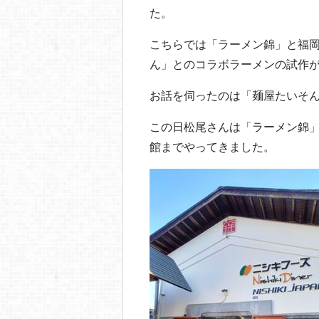
o
た。
o
こちらでは「ラーメン錦」と福
k
ん」とのコラボラーメンの試作
お話を伺ったのは「麺屋たいそ
この日松尾さんは「ラーメン錦
館までやってきました。