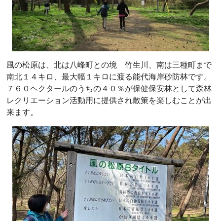
風の松原は、北は八峰町との境 竹生川、南は三種町まで
南北１４キロ、最大幅１キロに渡る能代海岸砂防林です。
７６０ヘクタールのうちの４０％が保健保安林として森林
レクリエーション活動用に提供され散策を楽しむことが出
来ます。