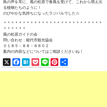
鳥の声を耳に、風の松原で春風を受けて、これから萌え出
る植物たちのように！
のびやかな気持ちになったラジパルでした☆
＊＊＊＊＊＊＊＊＊＊＊＊＊＊＊＊＊＊＊＊＊＊＊＊＊＊
＊＊＊＊＊＊
風の松原ガイドの会
問い合わせ：能代市観光協会
０１８５－８８－８８０２
案内の内容などについてはご相談くださいね！
X
F
H
P
Li
Pi
共
a
at
o
n
nt
有
ce
e
ck
e
er
b
n
et
es
o
a
t
o