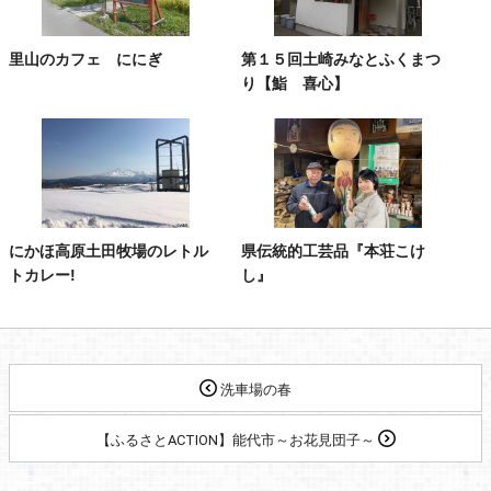
里山のカフェ ににぎ
第１５回土崎みなとふくまつ
り【鮨 喜心】
にかほ高原土田牧場のレトル
県伝統的工芸品『本荘こけ
トカレー!
し』
洗車場の春
【ふるさとACTION】能代市～お花見団子～