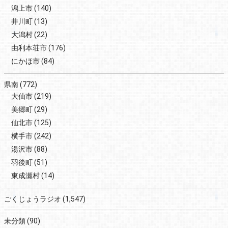
潟上市
(140)
井川町
(13)
大潟村
(22)
由利本荘市
(176)
にかほ市
(84)
県南
(772)
大仙市
(219)
美郷町
(29)
仙北市
(125)
横手市
(242)
湯沢市
(88)
羽後町
(51)
東成瀬村
(14)
ごくじょうラジオ
(1,547)
未分類
(90)