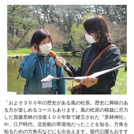
「およそ３００年の歴史がある風の松原。歴史に興味のあ
る方が楽しめるコースもあります。風の松原の植栽に尽力
した賀藤景林の没後１００年祭で建立された『景林神社』
や、江戸時代、北前船の寄港地だったことを知る、方角を
知るための方角石などにも出会えます。能代公園もおすす