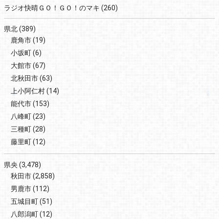
ラジオ快晴ＧＯ！ＧＯ！のマキ
(260)
県北
(389)
鹿角市
(19)
小坂町
(6)
大館市
(67)
北秋田市
(63)
上小阿仁村
(14)
能代市
(153)
八峰町
(23)
三種町
(28)
藤里町
(12)
県央
(3,478)
秋田市
(2,858)
男鹿市
(112)
五城目町
(51)
八郎潟町
(12)