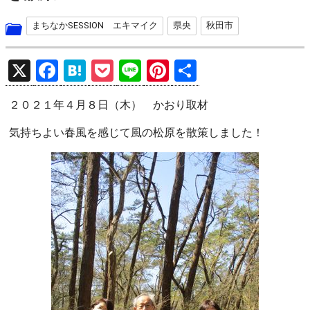
まちなかSESSION エキマイク
県央
秋田市
X
F
H
P
Li
Pi
共
a
at
o
n
nt
有
２０２１年４月８日（木） かおり取材
ce
e
ck
e
er
b
n
et
es
気持ちよい春風を感じて風の松原を散策しました！
o
a
t
o
k