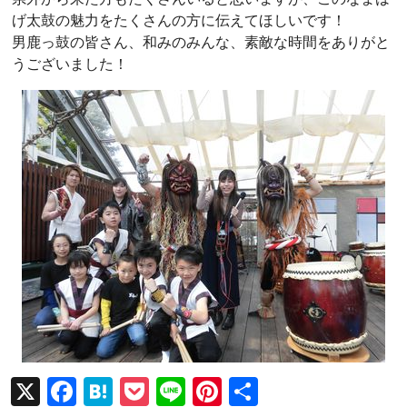
げ太鼓の魅力をたくさんの方に伝えてほしいです！
男鹿っ鼓の皆さん、和みのみんな、素敵な時間をありがと
うございました！
X
F
H
P
Li
Pi
共