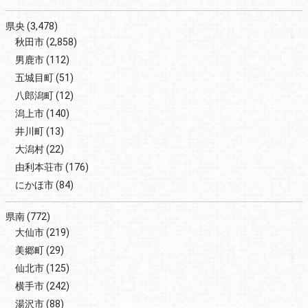
県央
(3,478)
秋田市
(2,858)
男鹿市
(112)
五城目町
(51)
八郎潟町
(12)
潟上市
(140)
井川町
(13)
大潟村
(22)
由利本荘市
(176)
にかほ市
(84)
県南
(772)
大仙市
(219)
美郷町
(29)
仙北市
(125)
横手市
(242)
湯沢市
(88)