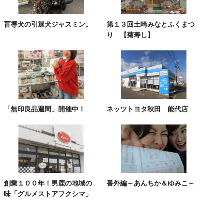
盲導犬の引退犬ジャスミン。
第１３回土崎みなとふくまつ
り 【菊寿し】
「無印良品週間」開催中！
ネッツトヨタ秋田 能代店
創業１００年！男鹿の地域の
番外編～あんちか＆ゆみこ～
味「グルメストアフクシマ」