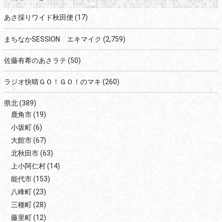
あさ採りワイド秋田便
(17)
まちなかSESSION エキマイク
(2,759)
佐藤有希のあさラテ
(50)
ラジオ快晴ＧＯ！ＧＯ！のマキ
(260)
県北
(389)
鹿角市
(19)
小坂町
(6)
大館市
(67)
北秋田市
(63)
上小阿仁村
(14)
能代市
(153)
八峰町
(23)
三種町
(28)
藤里町
(12)