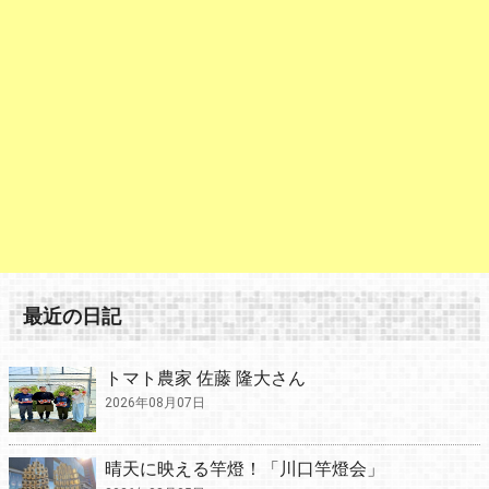
最近の日記
トマト農家 佐藤 隆大さん
2026年08月07日
晴天に映える竿燈！「川口竿燈会」