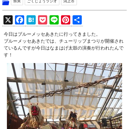
県央
ごくじょうラジオ
潟上市
X
F
H
P
Li
Pi
共
a
at
o
n
nt
有
今日はブルーメッセあきたに行ってきました。
ce
e
ck
e
er
ブルーメッセあきたでは、チューリップまつりが開催され
b
n
et
es
ているんですが今日はなまはげ太鼓の演奏が行われたんで
o
a
t
す！
o
k