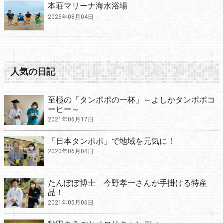
本荘マリーナ海水浴場
2026年08月04日
人気の日記
至極の「タンポポの一杯」～よしかタンポポコ
ーヒー～
2021年06月17日
「日本タンポポ」で地域を元気に！
2020年06月04日
たんぽぽ博士 今野孝一さんが手掛ける特産
品！
2021年05月06日