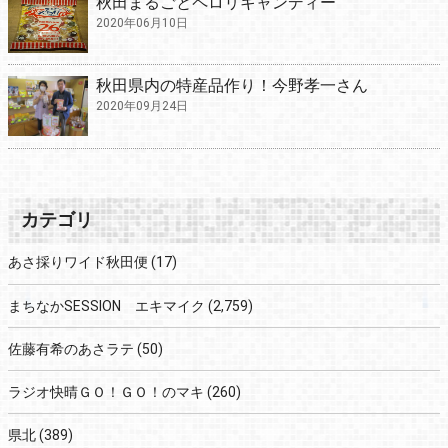
秋田まるごとペロリキャンディー
2020年06月10日
秋田県内の特産品作り！今野孝一さん
2020年09月24日
カテゴリ
あさ採りワイド秋田便
(17)
まちなかSESSION エキマイク
(2,759)
佐藤有希のあさラテ
(50)
ラジオ快晴ＧＯ！ＧＯ！のマキ
(260)
県北
(389)