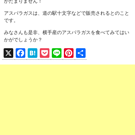
がたまりません！
アスパラガスは、道の駅十文字などで販売されるとのこと
です。
みなさんも是非、横手産のアスパラガスを食べてみてはい
かがでしょうか？
X
F
H
P
Li
Pi
共
a
at
o
n
nt
有
ce
e
ck
e
er
b
n
et
es
o
a
t
o
k