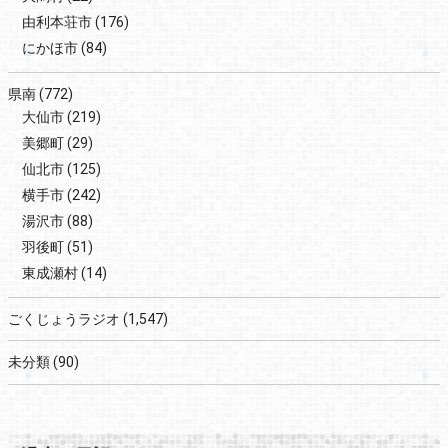
由利本荘市
(176)
にかほ市
(84)
県南
(772)
大仙市
(219)
美郷町
(29)
仙北市
(125)
横手市
(242)
湯沢市
(88)
羽後町
(51)
東成瀬村
(14)
ごくじょうラジオ
(1,547)
未分類
(90)