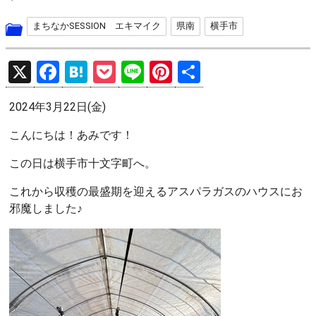
まちなかSESSION エキマイク
県南
横手市
X
F
H
P
Li
Pi
共
a
at
o
n
nt
有
2024年3月22日(金)
ce
e
ck
e
er
b
n
et
es
こんにちは！あみです！
o
a
t
この日は横手市十文字町へ。
o
これから収穫の最盛期を迎えるアスパラガスのハウスにお
k
邪魔しました♪