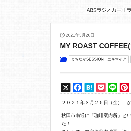
2021年3月26日
MY ROAST COF
まちなかSESSION エキマイク
X
F
H
P
Li
a
at
o
n
２０２１年３月２６日（金） 
c
e
ck
e
e
n
et
秋田市南通に「珈琲案内所」と
b
a
た！