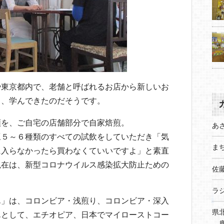
や東京都内で、老舗と呼ばれるお店から新しいお
り、学んできたのだそうです。
類を、ご自宅の店舗部分で自家焙煎。
あ
豆５～６種類のすべての試飲をしていただき「気
まち
に入らなかったら買わなくていいですよ」と素直
現在は、新型コロナウイルス感染拡大防止ための
佐
ラ
ん」は、コロンビア・浅煎り、コロンビア・深入
県
んとして、エチオピア、日本でマイローストコー