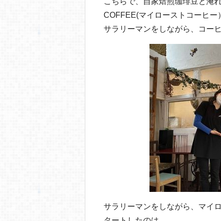
o
こちらで、自家焙煎珈琲豆と淹れた
COFFEE(マイローストコーヒ
o
サラリーマンをしながら、コー
k
サラリーマンをしながら、マイ
タートしたのは