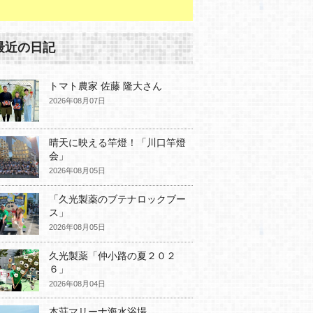
最近の日記
トマト農家 佐藤 隆大さん
2026年08月07日
晴天に映える竿燈！「川口竿燈
会」
2026年08月05日
「久光製薬のブテナロックブー
ス」
2026年08月05日
久光製薬「仲小路の夏２０２
６」
2026年08月04日
本荘マリーナ海水浴場