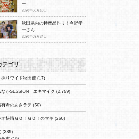
ー
2020年06月10日
秋田県内の特産品作り！今野孝
一さん
2020年09月24日
カテゴリ
さ採りワイド秋田便
(17)
なかSESSION エキマイク
(2,759)
藤有希のあさラテ
(50)
ジオ快晴ＧＯ！ＧＯ！のマキ
(260)
北
(389)
鹿角市
(19)