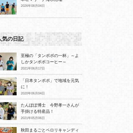
2026年08月04日
人気の日記
至極の「タンポポの一杯」～よ
しかタンポポコーヒー～
2021年06月17日
「日本タンポポ」で地域を元気
に！
2020年06月04日
たんぽぽ博士 今野孝一さんが
手掛ける特産品！
2021年05月06日
秋田まるごとペロリキャンディ