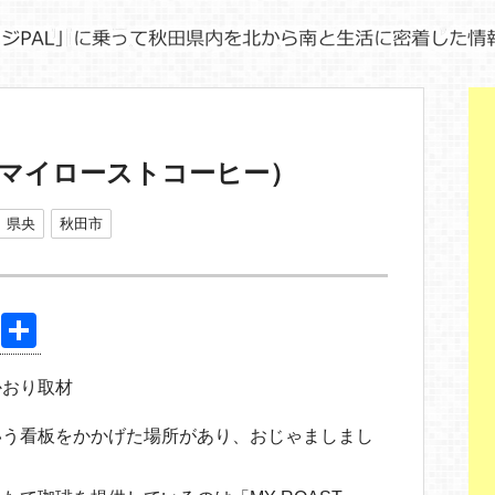
FEE(マイローストコーヒー）
県央
秋田市
Pi
共
nt
有
かおり取材
er
e
いう看板をかかげた場所があり、おじゃましまし
st