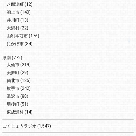
八郎潟町
(12)
潟上市
(140)
井川町
(13)
大潟村
(22)
由利本荘市
(176)
にかほ市
(84)
県南
(772)
大仙市
(219)
美郷町
(29)
仙北市
(125)
横手市
(242)
湯沢市
(88)
羽後町
(51)
東成瀬村
(14)
ごくじょうラジオ
(1,547)