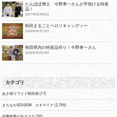
たんぽぽ博士 今野孝一さんが手掛ける特産
品！
2021年05月06日
秋田まるごとペロリキャンディー
2020年06月10日
秋田県内の特産品作り！今野孝一さん
2020年09月24日
カテゴリ
あさ採りワイド秋田便
(17)
まちなかSESSION エキマイク
(2,759)
佐藤有希のあさラテ
(50)