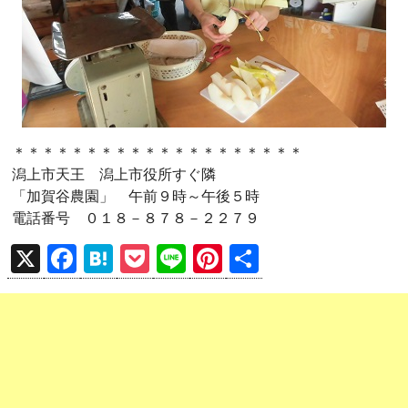
＊＊＊＊＊＊＊＊＊＊＊＊＊＊＊＊＊＊＊＊
潟上市天王 潟上市役所すぐ隣
「加賀谷農園」 午前９時～午後５時
電話番号 ０１８－８７８－２２７９
X
F
H
P
Li
Pi
共
a
at
o
n
nt
有
ce
e
ck
e
er
b
n
et
es
o
a
t
o