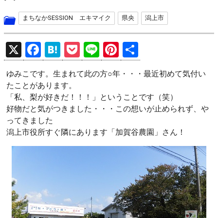
まちなかSESSION エキマイク
県央
潟上市
X
F
H
P
Li
Pi
共
a
at
o
n
nt
有
ゆみこです。生まれて此の方○年・・・最近初めて気付い
ce
e
ck
e
er
たことがあります。
b
n
et
es
「私、梨が好きだ！！！」ということです（笑）
o
a
t
好物だと気がつきました・・・この想いが止められず、や
ってきました
o
潟上市役所すぐ隣にあります「加賀谷農園」さん！
k