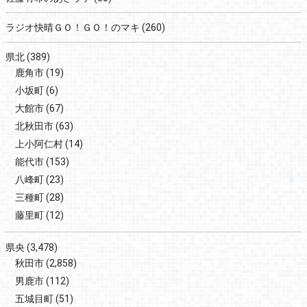
ラジオ快晴ＧＯ！ＧＯ！のマキ
(260)
県北
(389)
鹿角市
(19)
小坂町
(6)
大館市
(67)
北秋田市
(63)
上小阿仁村
(14)
能代市
(153)
八峰町
(23)
三種町
(28)
藤里町
(12)
県央
(3,478)
秋田市
(2,858)
男鹿市
(112)
五城目町
(51)