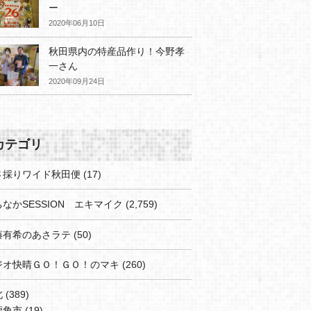
ー
2020年06月10日
秋田県内の特産品作り！今野孝
一さん
2020年09月24日
カテゴリ
さ採りワイド秋田便
(17)
なかSESSION エキマイク
(2,759)
藤有希のあさラテ
(50)
ジオ快晴ＧＯ！ＧＯ！のマキ
(260)
北
(389)
鹿角市
(19)