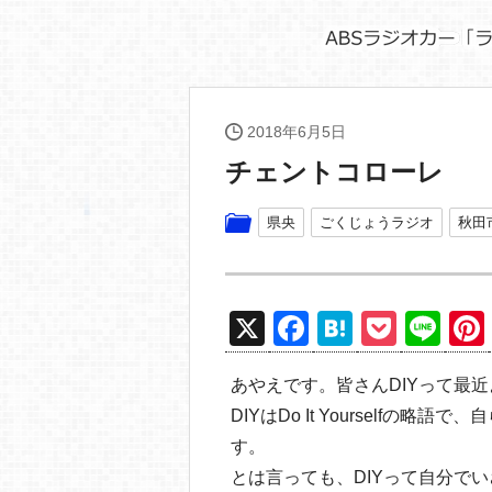
2018年6月5日
チェントコローレ
県央
ごくじょうラジオ
秋田
X
F
H
P
Li
a
at
o
n
あやえです。皆さんDIYって最
c
e
ck
e
DIYはDo It Yourself
e
n
et
す。
b
a
とは言っても、DIYって自分で