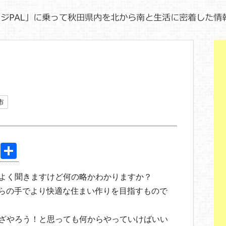
市
Pi
共
nt
有
近よく聞きますけど何の略かわかりますか？
er
の略語で、自らの手でより快適な住まい作りを目指すもので
e
st
いざやろう！と思っても何からやっていけばいい