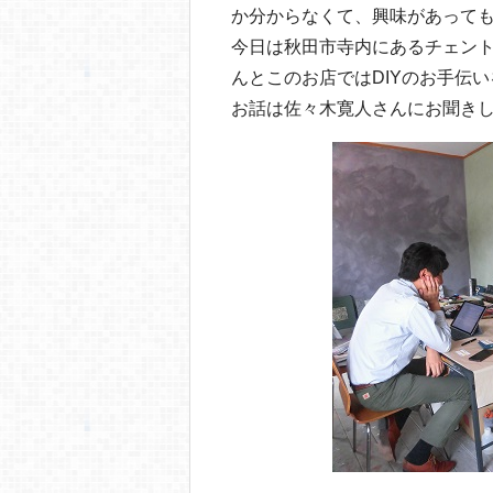
o
か分からなくて、興味があって
o
今日は秋田市寺内にあるチェン
k
んとこのお店ではDIYのお手伝
お話は佐々木寛人さんにお聞き