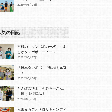
2026年08月04日
人気の日記
至極の「タンポポの一杯」～よ
しかタンポポコーヒー～
2021年06月17日
「日本タンポポ」で地域を元気
に！
2020年06月04日
たんぽぽ博士 今野孝一さんが
手掛ける特産品！
2021年05月06日
秋田まるごとペロリキャンディ