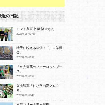
最近の日記
トマト農家 佐藤 隆大さん
2026年08月07日
晴天に映える竿燈！「川口竿燈
会」
2026年08月05日
「久光製薬のブテナロックブー
ス」
2026年08月05日
久光製薬「仲小路の夏２０２
６」
2026年08月04日
本荘マリーナ海水浴場