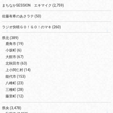
まちなかSESSION エキマイク
(2,759)
佐藤有希のあさラテ
(50)
ラジオ快晴ＧＯ！ＧＯ！のマキ
(260)
県北
(389)
鹿角市
(19)
小坂町
(6)
大館市
(67)
北秋田市
(63)
上小阿仁村
(14)
能代市
(153)
八峰町
(23)
三種町
(28)
藤里町
(12)
県央
(3,478)