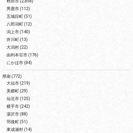
秋田市
(2,858)
男鹿市
(112)
五城目町
(51)
八郎潟町
(12)
潟上市
(140)
井川町
(13)
大潟村
(22)
由利本荘市
(176)
にかほ市
(84)
県南
(772)
大仙市
(219)
美郷町
(29)
仙北市
(125)
横手市
(242)
湯沢市
(88)
羽後町
(51)
東成瀬村
(14)