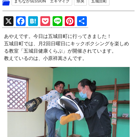
まちなかSESSION エキマイク
県央
五城目町
X
F
H
P
Li
Pi
共
a
at
o
n
nt
有
あやえです。今日は五城目町に行ってきました！
ce
e
ck
e
er
五城目町では、月2回日曜日にキックボクシングを楽しめ
b
n
et
es
る教室「五城目健康くらぶ」が開催されています。
o
a
t
教えているのは、小原祥嵩さんです。
o
k