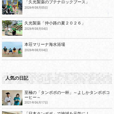
「久光製薬のブテナロックブース」
2026年08月05日
久光製薬「仲小路の夏２０２６」
2026年08月04日
本荘マリーナ海水浴場
2026年08月04日
人気の日記
至極の「タンポポの一杯」～よしかタンポポコ
ーヒー～
2021年06月17日
「日本タンポポ」で地域を元気に！