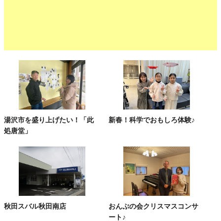
湯沢市を盛り上げたい！「此
新春！科学でおもしろ体験♪
処唐堂」
秋田スバル秋田南店
おんぷの会クリスマスコンサ
ート♪