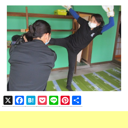
X
F
H
P
Li
Pi
共
a
at
o
n
nt
有
ce
e
ck
e
er
b
n
et
es