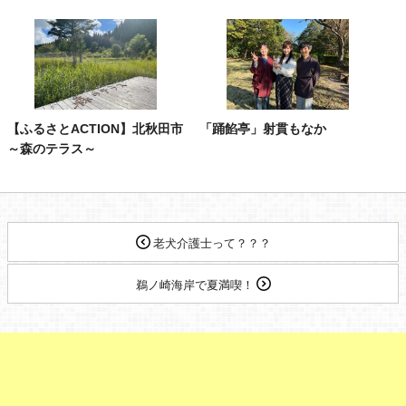
【ふるさとACTION】北秋田市
「踊餡亭」射貫もなか
～森のテラス～
老犬介護士って？？？
鵜ノ崎海岸で夏満喫！