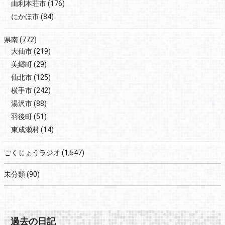
由利本荘市
(176)
にかほ市
(84)
県南
(772)
大仙市
(219)
美郷町
(29)
仙北市
(125)
横手市
(242)
湯沢市
(88)
羽後町
(51)
東成瀬村
(14)
ごくじょうラジオ
(1,547)
未分類
(90)
過去の日記