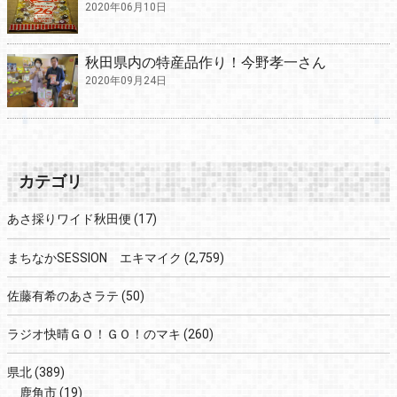
2020年06月10日
秋田県内の特産品作り！今野孝一さん
2020年09月24日
カテゴリ
あさ採りワイド秋田便
(17)
まちなかSESSION エキマイク
(2,759)
佐藤有希のあさラテ
(50)
ラジオ快晴ＧＯ！ＧＯ！のマキ
(260)
県北
(389)
鹿角市
(19)