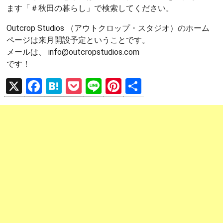
ます「＃秋田の暮らし」で検索してください。
Outcrop Studios （アウトクロップ・スタジオ）のホーム
ページは来月開設予定ということです。
メールは、 info@outcropstudios.com
です！
X
F
H
P
Li
Pi
共
a
at
o
n
nt
有
ce
e
ck
e
er
b
n
et
es
o
a
t
o
k