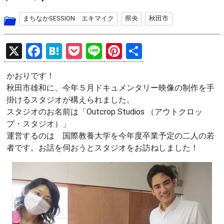
まちなかSESSION エキマイク
県央
秋田市
X
F
H
P
Li
Pi
共
a
at
o
n
nt
有
かおりです！
ce
e
ck
e
er
秋田市雄和に、今年５月ドキュメンタリー映像の制作を手
b
n
et
es
掛けるスタジオが構えられました。
o
a
t
スタジオのお名前は「Outcrop Studios （アウトクロッ
プ・スタジオ）」
o
運営するのは 国際教養大学を今年度卒業予定の二人の若
k
者です。お話を伺おうとスタジオをお訪ねしました！