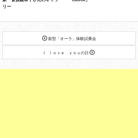
リー
新型「オーラ」体験試乗会
Ⅰ ｌｏｖｅ ｙｏｕの日