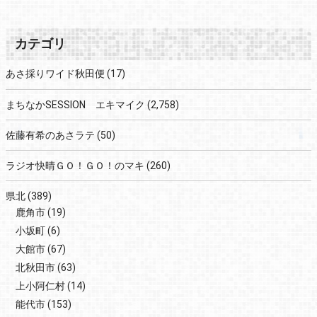
カテゴリ
あさ採りワイド秋田便
(17)
まちなかSESSION エキマイク
(2,758)
佐藤有希のあさラテ
(50)
ラジオ快晴ＧＯ！ＧＯ！のマキ
(260)
県北
(389)
鹿角市
(19)
小坂町
(6)
大館市
(67)
北秋田市
(63)
上小阿仁村
(14)
能代市
(153)