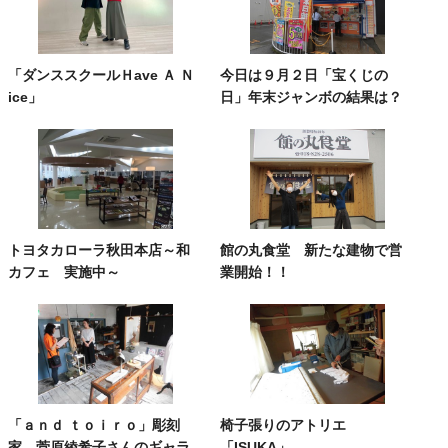
「ダンススクールＨave Ａ Ｎ
今日は９月２日「宝くじの
ice」
日」年末ジャンボの結果は？
トヨタカローラ秋田本店～和
館の丸食堂 新たな建物で営
カフェ 実施中～
業開始！！
「ａｎｄ ｔｏｉｒｏ」彫刻
椅子張りのアトリエ
家 菅原綾希子さんのギャラ
「ISUKA」