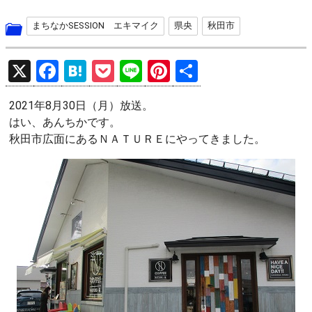
まちなかSESSION エキマイク
県央
秋田市
X
F
H
P
Li
Pi
共
a
at
o
n
nt
有
2021年8月30日（月）放送。
ce
e
ck
e
er
はい、あんちかです。
b
n
et
es
秋田市広面にあるＮＡＴＵＲＥにやってきました。
o
a
t
o
k