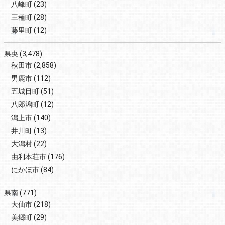
八峰町
(23)
三種町
(28)
藤里町
(12)
県央
(3,478)
秋田市
(2,858)
男鹿市
(112)
五城目町
(51)
八郎潟町
(12)
潟上市
(140)
井川町
(13)
大潟村
(22)
由利本荘市
(176)
にかほ市
(84)
県南
(771)
大仙市
(218)
美郷町
(29)