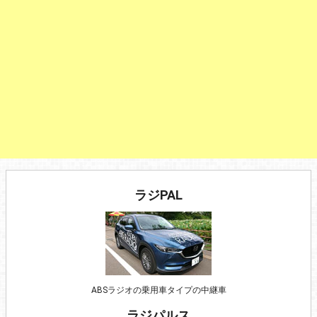
ラジPAL
ABSラジオの乗用車タイプの中継車
ラジパルス