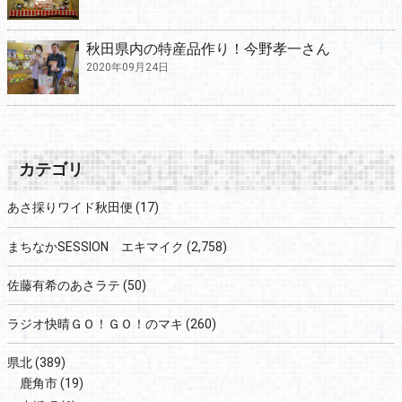
秋田県内の特産品作り！今野孝一さん
2020年09月24日
カテゴリ
あさ採りワイド秋田便
(17)
まちなかSESSION エキマイク
(2,758)
佐藤有希のあさラテ
(50)
ラジオ快晴ＧＯ！ＧＯ！のマキ
(260)
県北
(389)
鹿角市
(19)