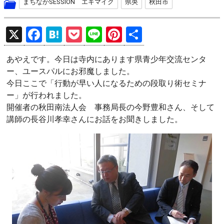
まちなかSESSION エキマイク
県央
秋田市
X
F
H
P
Li
Pi
共
a
at
o
n
nt
有
あやえです。今日は寺内にあります県青少年交流センタ
ce
e
ck
e
er
ー、ユースパルにお邪魔しました。
b
n
et
es
今日ここで「行動が早い人になるための段取り術セミナ
o
a
t
ー」が行われました。
開催者の秋田南法人会 事務局長の今野豊和さん、そして
o
講師の長谷川孝幸さんにお話をお聞きしました。
k