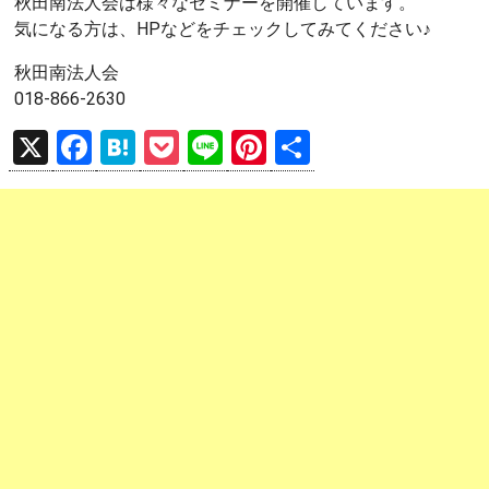
秋田南法人会は様々なセミナーを開催しています。
気になる方は、HPなどをチェックしてみてください♪
秋田南法人会
018-866-2630
X
F
H
P
Li
Pi
共
a
at
o
n
nt
有
ce
e
ck
e
er
b
n
et
es
o
a
t
o
k