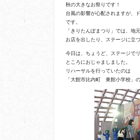
o
秋の大きなお祭りです！
o
台風の影響が心配されますが、
k
です。
「きりたんぽまつり」では、地
お店を出したり、ステージに立
今日は、ちょうど、ステージで
ところにおじゃましました。
リハーサルを行っていたのは
「大館市比内町 東館小学校」