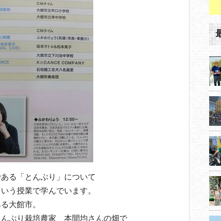
である「とんぶり」について
という授業で学んでいます。
ある大館市。
とんぶり栽培農家 本間均さんの畑で