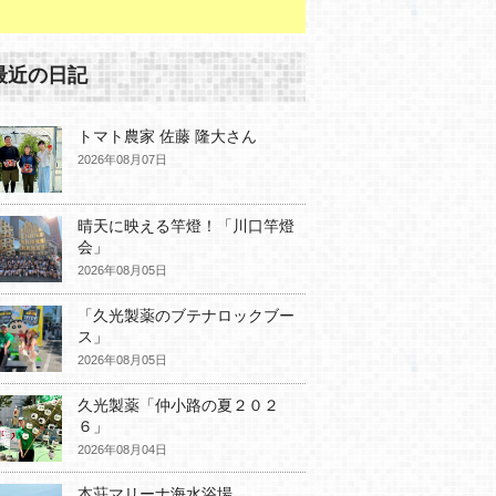
最近の日記
トマト農家 佐藤 隆大さん
2026年08月07日
晴天に映える竿燈！「川口竿燈
会」
2026年08月05日
「久光製薬のブテナロックブー
ス」
2026年08月05日
久光製薬「仲小路の夏２０２
６」
2026年08月04日
本荘マリーナ海水浴場