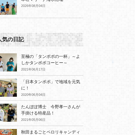
2026年08月04日
人気の日記
至極の「タンポポの一杯」～よ
しかタンポポコーヒー～
2021年06月17日
「日本タンポポ」で地域を元気
に！
2020年06月04日
たんぽぽ博士 今野孝一さんが
手掛ける特産品！
2021年05月06日
秋田まるごとペロリキャンディ