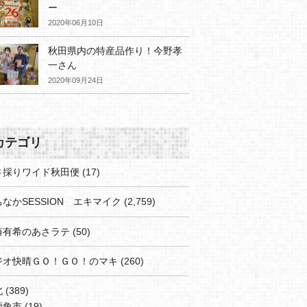
ー
2020年06月10日
秋田県内の特産品作り！今野孝
一さん
2020年09月24日
カテゴリ
さ採りワイド秋田便
(17)
なかSESSION エキマイク
(2,759)
藤有希のあさラテ
(50)
ジオ快晴ＧＯ！ＧＯ！のマキ
(260)
北
(389)
鹿角市
(19)