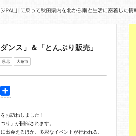
りダンス」＆「とんぶり販売」
県北
大館市
Pi
共
nt
有
er
」をお訪ねしました！
e
まつり」が開催されます。
st
」に出会えるほか、多彩なイベントが行われる、