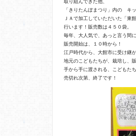
取り組んできた他、
「きりたんぽまつり」内の キ
ＪＡで加工していただいた「東
行います！販売数は４５０袋。
毎年、大人気で、あっと言う間
販売開始は、１０時から！
江戸時代から、大館市に受け継
地元のこどもたちが、栽培し、
手から手に渡される、こどもた
売切れ次第、終了です！