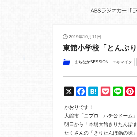
2019年10月11日
東館小学校「とんぶ
まちなかSESSION エキマイク
X
F
H
P
Li
a
at
o
n
かおりです！
c
e
ck
e
大館市「ニプロ ハチ公ドーム
e
n
et
明日から「本場大館きりたんぽ
b
a
たくさんの「きりたんぽ鍋の味