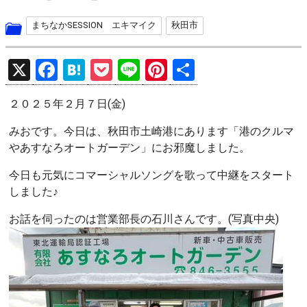
まちなかSESSION エキマイク
秋田市
X
F
H
P
Li
Pi
共
a
at
o
n
nt
有
２０２５年２月７日(金)
ce
e
ck
e
er
b
n
et
es
みおです。今日は、秋田市土崎港にあります「港のクルマ
やあすなろオートガーデン」にお邪魔しました。
o
a
t
o
今日も元気にコマーシャルソングを歌って中継をスタート
しました♪
k
お話を伺ったのは営業部長の石川さんです。(写真中央)