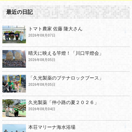
最近の日記
トマト農家 佐藤 隆大さん
2026年08月07日
晴天に映える竿燈！「川口竿燈会」
2026年08月05日
「久光製薬のブテナロックブース」
2026年08月05日
久光製薬「仲小路の夏２０２６」
2026年08月04日
本荘マリーナ海水浴場