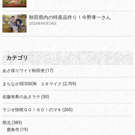
秋田県内の特産品作り！今野孝一さん
2020年09月24日
カテゴリ
あさ採りワイド秋田便
(17)
まちなかSESSION エキマイク
(2,759)
佐藤有希のあさラテ
(50)
ラジオ快晴ＧＯ！ＧＯ！のマキ
(260)
県北
(389)
鹿角市
(19)