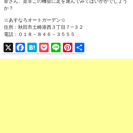
皆さん、是非この機会に足を運んでみてはいかがでしょう
か？
☆あすなろオートガーデン☆
住所：秋田市土崎港西３丁目７―３２
電話：０１８－８４６－３５５５
X
F
H
P
Li
Pi
共
a
at
o
n
nt
有
ce
e
ck
e
er
b
n
et
es
o
a
t
o
k