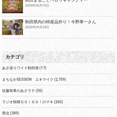
秋田まるごとペロリキャンディー
2020年06月10日
秋田県内の特産品作り！今野孝一さん
2020年09月24日
カテゴリ
あさ採りワイド秋田便
(17)
まちなかSESSION エキマイク
(2,759)
佐藤有希のあさラテ
(50)
ラジオ快晴ＧＯ！ＧＯ！のマキ
(260)
県北
(389)