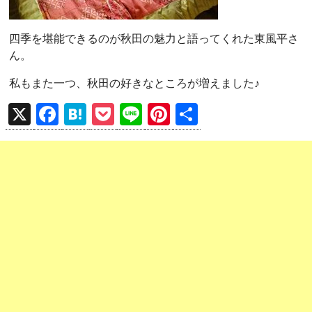
四季を堪能できるのが秋田の魅力と語ってくれた東風平さ
ん。
私もまた一つ、秋田の好きなところが増えました♪
X
F
H
P
Li
Pi
共
a
at
o
n
nt
有
ce
e
ck
e
er
b
n
et
es
o
a
t
o
k