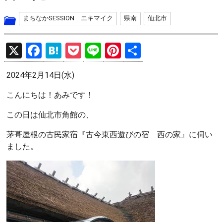
まちなかSESSION エキマイク
県南
仙北市
X
F
H
P
Li
Pi
共
a
at
o
n
nt
有
2024年2月14日(水)
ce
e
ck
e
er
b
n
et
es
こんにちは！あみです！
o
a
t
この日は仙北市角館の、
o
茅葺屋根の古民家宿『古今東西遊びの宿 西の家』に伺い
k
ました。