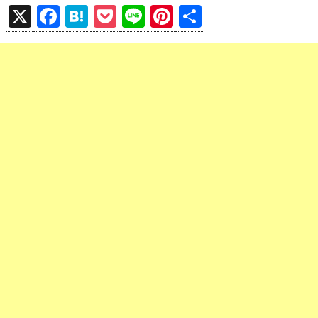
X
F
H
P
Li
Pi
共
a
at
o
n
nt
有
ce
e
ck
e
er
b
n
et
es
o
a
t
o
k