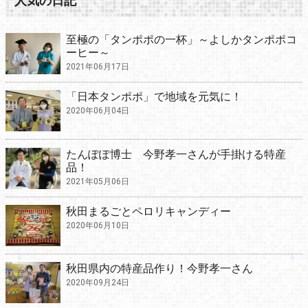
人気の日記
至極の「タンポポの一杯」～よしかタンポポコ
ーヒー～
2021年06月17日
「日本タンポポ」で地域を元気に！
2020年06月04日
たんぽぽ博士 今野孝一さんが手掛ける特産
品！
2021年05月06日
秋田まるごとペロリキャンディー
2020年06月10日
秋田県内の特産品作り！今野孝一さん
2020年09月24日