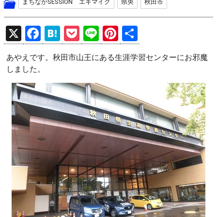
まちなかSESSION エキマイク
県央
秋田市
X
F
H
P
Li
Pi
共
a
at
o
n
nt
有
あやえです。秋田市山王にある生涯学習センターにお邪魔
ce
e
ck
e
er
しました。
b
n
et
es
o
a
t
o
k