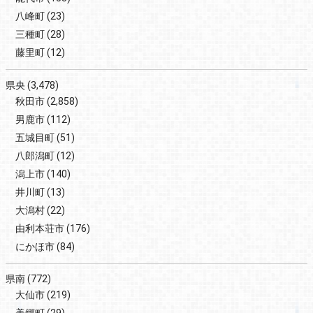
八峰町
(23)
三種町
(28)
藤里町
(12)
県央
(3,478)
秋田市
(2,858)
男鹿市
(112)
五城目町
(51)
八郎潟町
(12)
潟上市
(140)
井川町
(13)
大潟村
(22)
由利本荘市
(176)
にかほ市
(84)
県南
(772)
大仙市
(219)