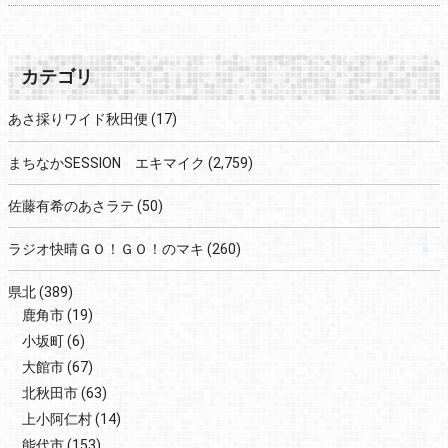
カテゴリ
あさ採りワイド秋田便
(17)
まちなかSESSION エキマイク
(2,759)
佐藤有希のあさラテ
(50)
ラジオ快晴ＧＯ！ＧＯ！のマキ
(260)
県北
(389)
鹿角市
(19)
小坂町
(6)
大館市
(67)
北秋田市
(63)
上小阿仁村
(14)
能代市
(153)