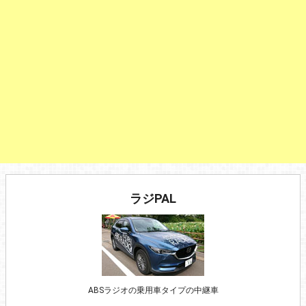
ラジPAL
ABSラジオの乗用車タイプの中継車