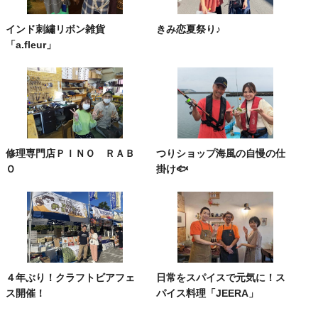
インド刺繡リボン雑貨
きみ恋夏祭り♪
「a.fleur」
修理専門店ＰＩＮＯ ＲＡＢ
つりショップ海風の自慢の仕
Ｏ
掛け🐟
４年ぶり！クラフトビアフェ
日常をスパイスで元気に！ス
ス開催！
パイス料理「JEERA」