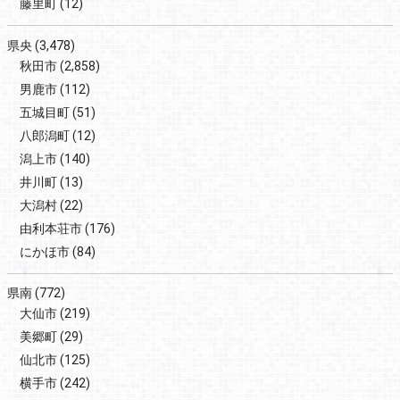
藤里町
(12)
県央
(3,478)
秋田市
(2,858)
男鹿市
(112)
五城目町
(51)
八郎潟町
(12)
潟上市
(140)
井川町
(13)
大潟村
(22)
由利本荘市
(176)
にかほ市
(84)
県南
(772)
大仙市
(219)
美郷町
(29)
仙北市
(125)
横手市
(242)