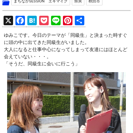
まちなかSESSION エキマイク
県央
秋田市
X
F
H
P
Li
Pi
共
a
at
o
n
nt
有
ゆみこです。今日のテーマが「同級生」と決まった時すぐ
ce
e
ck
e
er
に頭の中に出てきた同級生がいました。
b
n
et
es
大人になると仕事中心になってしまって友達にはほとんど
o
a
t
会えていない・・・。
「そうだ、同級生に会いに行こう」
o
k