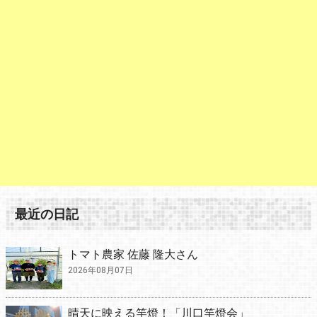
最近の日記
トマト農家 佐藤 隆大さん
2026年08月07日
晴天に映える竿燈！「川口竿燈会」