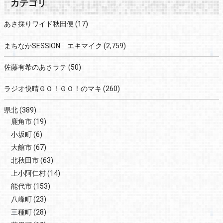
カテゴリ
あさ採りワイド秋田便
(17)
まちなかSESSION エキマイク
(2,759)
佐藤有希のあさラテ
(50)
ラジオ快晴ＧＯ！ＧＯ！のマキ
(260)
県北
(389)
鹿角市
(19)
小坂町
(6)
大館市
(67)
北秋田市
(63)
上小阿仁村
(14)
能代市
(153)
八峰町
(23)
三種町
(28)