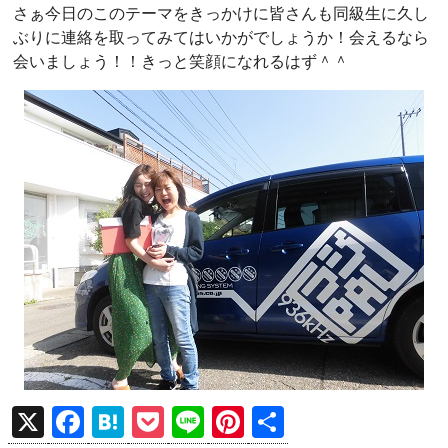
さぁ今日のこのテーマをきっかけに皆さんも同級生に久し
ぶりに連絡を取ってみてはいかがでしょうか！会えるなら
会いましょう！！きっと笑顔になれるはず＾＾
X
F
H
P
Li
Pi
共