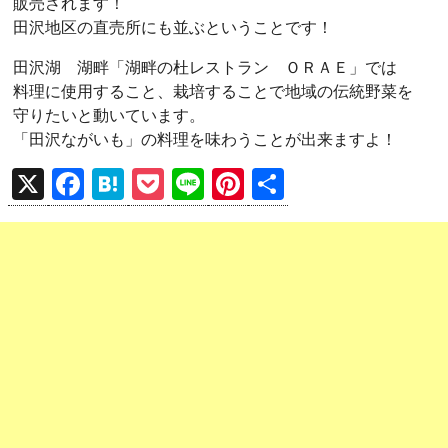
販売されます！
田沢地区の直売所にも並ぶということです！
田沢湖 湖畔「湖畔の杜レストラン ＯＲＡＥ」では
料理に使用すること、栽培することで地域の伝統野菜を
守りたいと動いています。
「田沢ながいも」の料理を味わうことが出来ますよ！
X
F
H
P
Li
Pi
共
a
at
o
n
nt
有
ce
e
ck
e
er
b
n
et
es
o
a
t
o
k