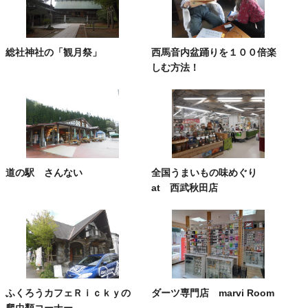
総社神社の「観月祭」
西馬音内盆踊りを１００倍楽
しむ方法！
道の駅 さんない
全国うまいもの味めぐり
at 西武秋田店
ふくろうカフェＲｉｃｋｙの
ダーツ専門店 marvi Room
爬虫類コーナー