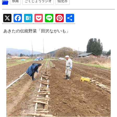
県南
ごくじょうラジオ
仙北市
X
F
H
P
Li
Pi
共
a
at
o
n
nt
有
あきたの伝統野菜「田沢ながいも」
ce
e
ck
e
er
b
n
et
es
o
a
t
o
k