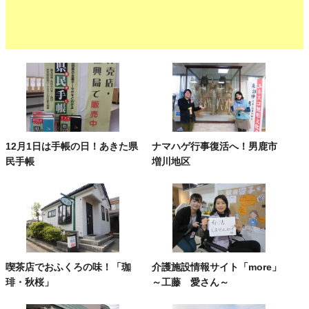
12月1日は手帳の日！あきた県
ナマハゲ行事復活へ！男鹿市
民手帳
増川地区
喫茶店でおふくろの味！「珈
介護施設情報サイト「more」
琲・秋桜」
～工藤 愛さん～