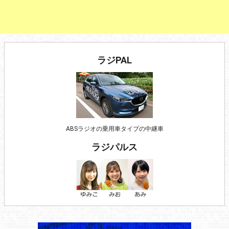
ラジPAL
ABSラジオの乗用車タイプの中継車
ラジパルス