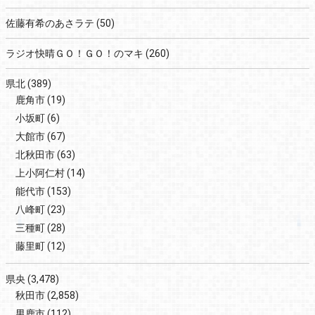
佐藤有希のあさラテ
(50)
ラジオ快晴ＧＯ！ＧＯ！のマキ
(260)
県北
(389)
鹿角市
(19)
小坂町
(6)
大館市
(67)
北秋田市
(63)
上小阿仁村
(14)
能代市
(153)
八峰町
(23)
三種町
(28)
藤里町
(12)
県央
(3,478)
秋田市
(2,858)
男鹿市
(112)