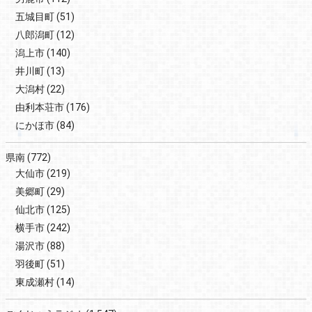
五城目町
(51)
八郎潟町
(12)
潟上市
(140)
井川町
(13)
大潟村
(22)
由利本荘市
(176)
にかほ市
(84)
県南
(772)
大仙市
(219)
美郷町
(29)
仙北市
(125)
横手市
(242)
湯沢市
(88)
羽後町
(51)
東成瀬村
(14)