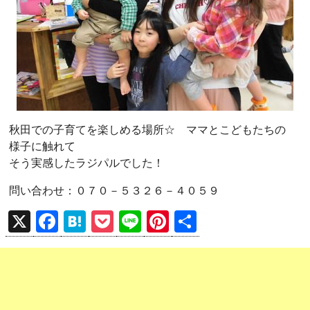
秋田での子育てを楽しめる場所☆ ママとこどもたちの
様子に触れて
そう実感したラジパルでした！
問い合わせ：０７０－５３２６－４０５９
X
F
H
P
Li
Pi
共
a
at
o
n
nt
有
ce
e
ck
e
er
b
n
et
es
o
a
t