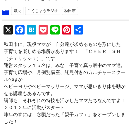
県央
ごくじょうラジオ
秋田市
X
F
H
P
Li
Pi
共
a
at
o
n
nt
有
秋田市に、現役ママが 自分達が求めるものを形にした
ce
e
ck
e
er
子育てを楽しめる場所があります！ 「ＣＨＥＲＩＳＨ
b
n
et
es
（チェリッシュ）」です
o
a
t
運営スタッフ１５名は、みな 子育て真っ最中のママ達。
子育て広場や、月例別講座、託児付きのカルチャースクー
o
ルのほか
k
ベビーヨガやベビーマッサージ、ママが思いきり体を動か
せる講座もあるんです。
講師も、それぞれの特技を活かしたママたちなんですよ！
２０１２年に活動がスタート！
昨年の春には、念願だった「親子カフェ」をオープンしま
した！