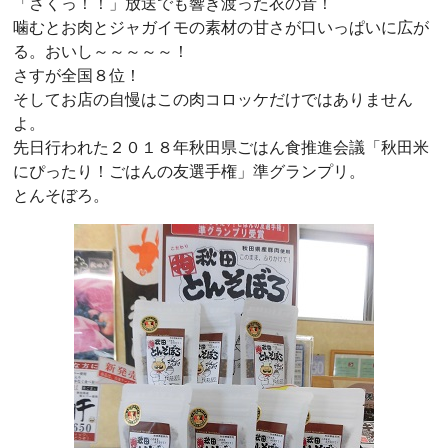
「さくっ！！」放送でも響き渡った衣の音！
噛むとお肉とジャガイモの素材の甘さが口いっぱいに広が
る。おいし～～～～～！
さすが全国８位！
そしてお店の自慢はこの肉コロッケだけではありません
よ。
先日行われた２０１８年秋田県ごはん食推進会議「秋田米
にぴったり！ごはんの友選手権」準グランプリ。
とんそぼろ。