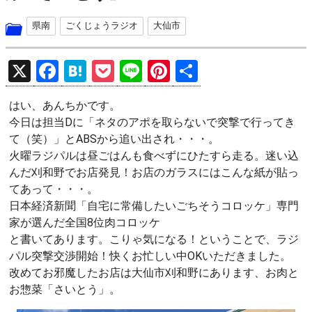
県南
ごくじょうラジオ
大仙市
X
F
H
P
Li
Pi
共
a
at
o
n
nt
有
はい、あんちかです。
ce
e
ck
e
er
今日は担当Dに「ネタのアポを取らないで突撃で行ってき
b
n
et
es
て（笑）」とABSから追い出され・・・。
o
a
t
火曜ラジパルは昼ごはんも食べずにひたすら走る。迷い込
んだ刈和野でお店発見！お店のガラスにはこんな紙が貼っ
o
てあって・・・。
k
日本経済新聞「自宅に常備したいごちそうコロッケ」専門
家が選んだ全国8位肉コロッケ
と書いてあります。こりゃ気になる！ということで、ラジ
パル突撃交渉開始！快くお忙しい中OKいただきました。
改めてお邪魔したお店は大仙市刈和野にあります、お肉と
お惣菜「さいとう」。