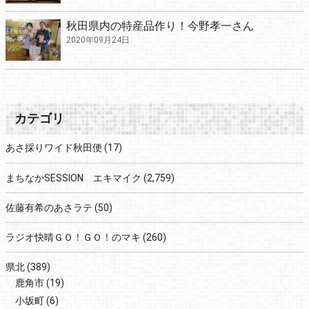
秋田県内の特産品作り！今野孝一さん
2020年09月24日
カテゴリ
あさ採りワイド秋田便
(17)
まちなかSESSION エキマイク
(2,759)
佐藤有希のあさラテ
(50)
ラジオ快晴ＧＯ！ＧＯ！のマキ
(260)
県北
(389)
鹿角市
(19)
小坂町
(6)