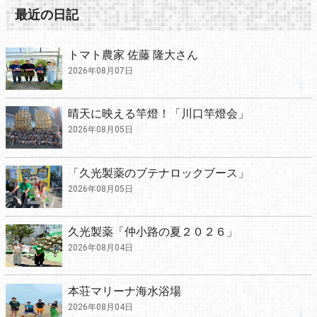
最近の日記
トマト農家 佐藤 隆大さん
2026年08月07日
晴天に映える竿燈！「川口竿燈会」
2026年08月05日
「久光製薬のブテナロックブース」
2026年08月05日
久光製薬「仲小路の夏２０２６」
2026年08月04日
本荘マリーナ海水浴場
2026年08月04日