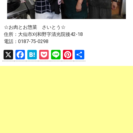
☆お肉とお惣菜 さいとう☆
住所：大仙市刈和野字清光院後42-18
電話：0187-75-0298
X
F
H
P
Li
Pi
共
a
at
o
n
nt
有
ce
e
ck
e
er
b
n
et
es
o
a
t
o
k