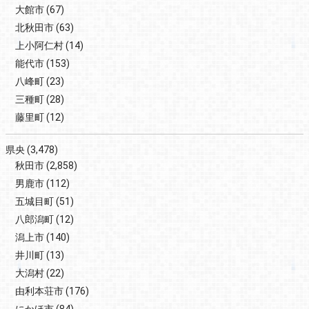
大館市
(67)
北秋田市
(63)
上小阿仁村
(14)
能代市
(153)
八峰町
(23)
三種町
(28)
藤里町
(12)
県央
(3,478)
秋田市
(2,858)
男鹿市
(112)
五城目町
(51)
八郎潟町
(12)
潟上市
(140)
井川町
(13)
大潟村
(22)
由利本荘市
(176)
にかほ市
(84)