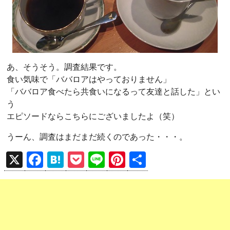
あ、そうそう。調査結果です。
食い気味で「ババロアはやっておりません」
「ババロア食べたら共食いになるって友達と話した」とい
う
エピソードならこちらにございましたよ（笑）
うーん、調査はまだまだ続くのであった・・・。
X
F
H
P
Li
Pi
共
a
at
o
n
nt
有
ce
e
ck
e
er
b
n
et
es
o
a
t