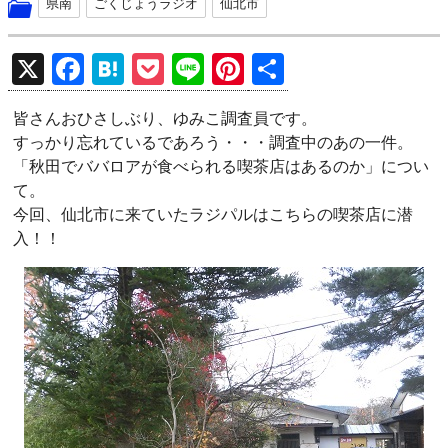
県南
ごくじょうラジオ
仙北市
X
F
H
P
Li
Pi
共
a
at
o
n
nt
有
皆さんおひさしぶり、ゆみこ調査員です。
ce
e
ck
e
er
すっかり忘れているであろう・・・調査中のあの一件。
b
n
et
es
「秋田でババロアが食べられる喫茶店はあるのか」につい
o
a
t
て。
今回、仙北市に来ていたラジパルはこちらの喫茶店に潜
o
入！！
k