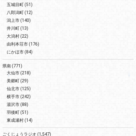
五城目町
(51)
八郎潟町
(12)
潟上市
(140)
井川町
(13)
大潟村
(22)
由利本荘市
(176)
にかほ市
(84)
県南
(771)
大仙市
(218)
美郷町
(29)
仙北市
(125)
横手市
(242)
湯沢市
(88)
羽後町
(51)
東成瀬村
(14)
ごくじょうラジオ
(1,547)