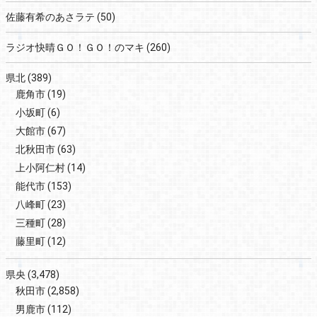
佐藤有希のあさラテ
(50)
ラジオ快晴ＧＯ！ＧＯ！のマキ
(260)
県北
(389)
鹿角市
(19)
小坂町
(6)
大館市
(67)
北秋田市
(63)
上小阿仁村
(14)
能代市
(153)
八峰町
(23)
三種町
(28)
藤里町
(12)
県央
(3,478)
秋田市
(2,858)
男鹿市
(112)