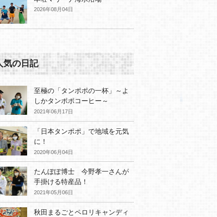
2026年08月04日
人気の日記
至極の「タンポポの一杯」～よ
しかタンポポコーヒー～
2021年06月17日
「日本タンポポ」で地域を元気
に！
2020年06月04日
たんぽぽ博士 今野孝一さんが
手掛ける特産品！
2021年05月06日
秋田まるごとペロリキャンディ