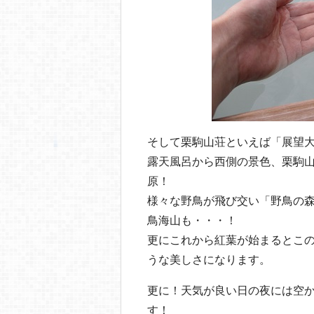
そして栗駒山荘といえば「展望
露天風呂から西側の景色、栗駒
原！
様々な野鳥が飛び交い「野鳥の
鳥海山も・・・！
更にこれから紅葉が始まるとこ
うな美しさになります。
更に！天気が良い日の夜には空
す！