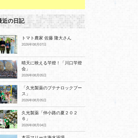
最近の日記
トマト農家 佐藤 隆大さん
2026年08月07日
晴天に映える竿燈！「川口竿燈
会」
2026年08月05日
「久光製薬のブテナロックブー
ス」
2026年08月05日
久光製薬「仲小路の夏２０２
６」
2026年08月04日
本荘マリーナ海水浴場