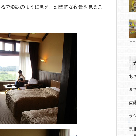
まるで影絵のように見え、幻想的な夜景を見るこ
！！
あ
まち
佐
ラ
県