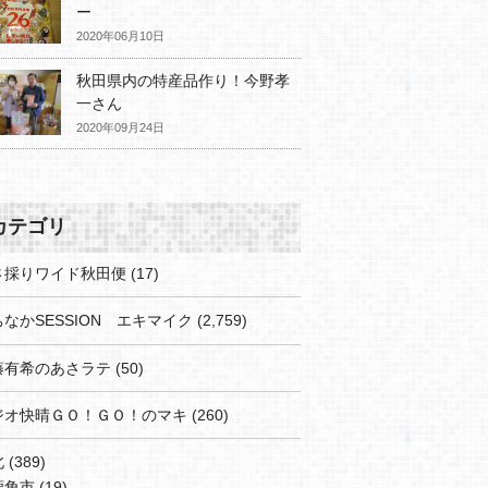
ー
2020年06月10日
秋田県内の特産品作り！今野孝
一さん
2020年09月24日
カテゴリ
さ採りワイド秋田便
(17)
なかSESSION エキマイク
(2,759)
藤有希のあさラテ
(50)
ジオ快晴ＧＯ！ＧＯ！のマキ
(260)
北
(389)
鹿角市
(19)