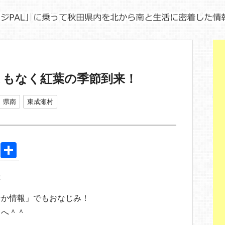
まもなく紅葉の季節到来！
県南
東成瀬村
Pi
共
nt
有
送
er
e
なか情報」でもおなじみ！
st
」へ＾＾