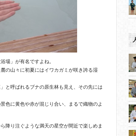
大浴場」が有名ですよね。
山麓の山々に初夏にはイワカガミが咲き誇る湿
森」と呼ばれるブナの原生林も見え、その先には
の景色に黄色や赤が混じり合い、まるで織物のよ
から降り注ぐような満天の星空が間近で楽しめま