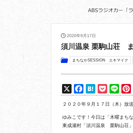
2020年9月17日
須川温泉 栗駒山荘 
まちなかSESSION エキマイク
X
F
H
P
Li
a
at
o
n
２０２０年９月１７日（木）放
c
e
ck
e
e
n
et
ゆみこです！今日は「木曜まち
b
a
東成瀬村「須川温泉 栗駒山荘