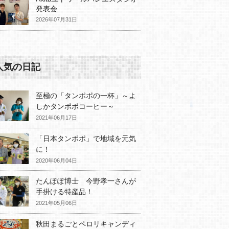
発表会
2026年07月31日
人気の日記
至極の「タンポポの一杯」～よ
しかタンポポコーヒー～
2021年06月17日
「日本タンポポ」で地域を元気
に！
2020年06月04日
たんぽぽ博士 今野孝一さんが
手掛ける特産品！
2021年05月06日
秋田まるごとペロリキャンディ