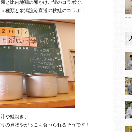
種類と比内地鶏の卵かけご飯のコラボで、
米５種類と象潟漁港直送の秋鮭のコラボ！
ら汁や鮭焼き、
作りの煮物やがっこも食べられるそうです！