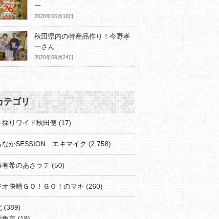
ー
2020年06月10日
秋田県内の特産品作り！今野孝
一さん
2020年09月24日
カテゴリ
さ採りワイド秋田便
(17)
なかSESSION エキマイク
(2,758)
藤有希のあさラテ
(50)
ジオ快晴ＧＯ！ＧＯ！のマキ
(260)
北
(389)
鹿角市
(19)