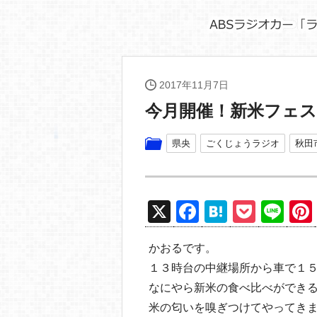
2017年11月7日
今月開催！新米フェス
県央
ごくじょうラジオ
秋田
X
F
H
P
Li
a
at
o
n
かおるです。
c
e
ck
e
１３時台の中継場所から車で１
e
n
et
なにやら新米の食べ比べができ
b
a
米の匂いを嗅ぎつけてやってき