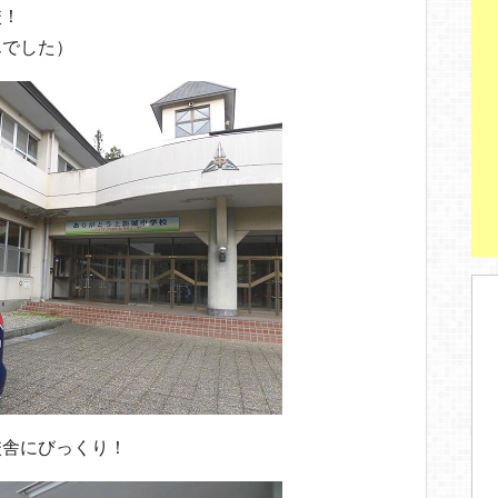
校！
んでした）
校舎にびっくり！