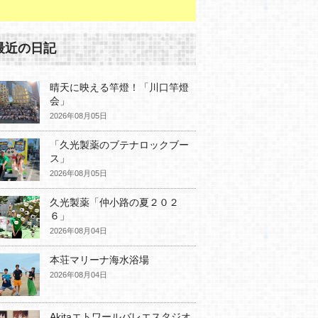
最近の日記
晴天に映える竿燈！「川口竿燈
会」
2026年08月05日
「久光製薬のブテナロックブー
ス」
2026年08月05日
久光製薬「仲小路の夏２０２
６」
2026年08月04日
本荘マリーナ海水浴場
2026年08月04日
Akitaエトワールバレエスタジオ