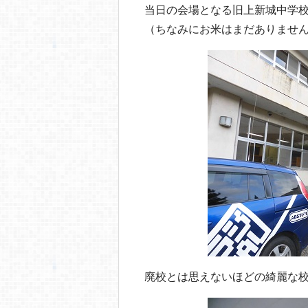
o
当日の会場となる旧上新城中学
o
（ちなみにお米はまだありませ
k
廃校とは思えないほどの綺麗な