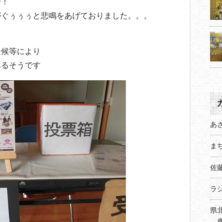
せ！
がぐぅぅぅと悲鳴をあげておりました。。。
天候等により
あるそうです
あ
まち
佐
ラ
県