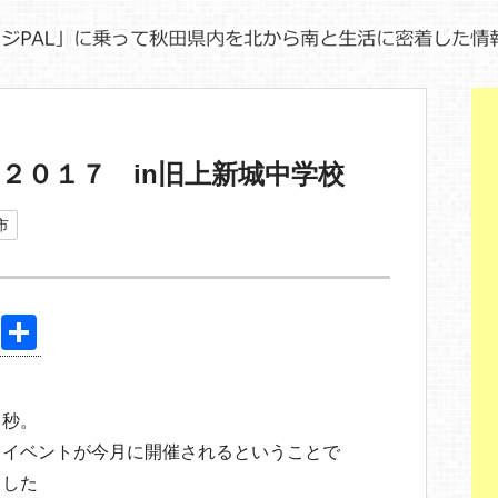
２０１７ in旧上新城中学校
市
Pi
共
nt
有
er
５秒。
e
るイベントが今月に開催されるということで
st
ました