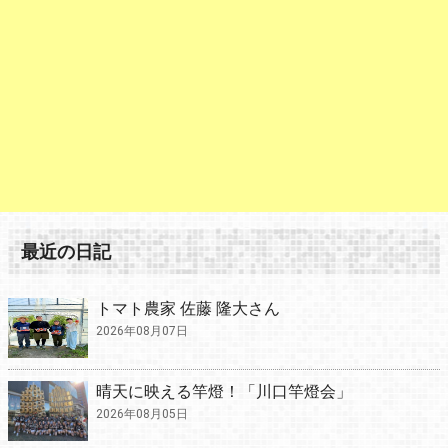
最近の日記
トマト農家 佐藤 隆大さん
2026年08月07日
晴天に映える竿燈！「川口竿燈会」
2026年08月05日