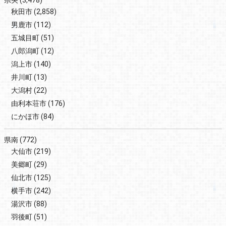
秋田市
(2,858)
男鹿市
(112)
五城目町
(51)
八郎潟町
(12)
潟上市
(140)
井川町
(13)
大潟村
(22)
由利本荘市
(176)
にかほ市
(84)
県南
(772)
大仙市
(219)
美郷町
(29)
仙北市
(125)
横手市
(242)
湯沢市
(88)
羽後町
(51)