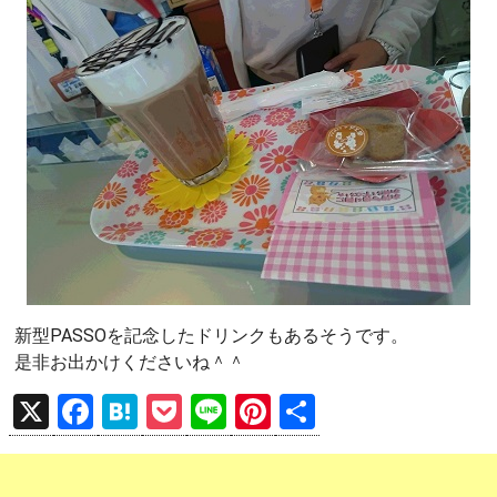
新型PASSOを記念したドリンクもあるそうです。
是非お出かけくださいね＾＾
X
F
H
P
Li
Pi
共
a
at
o
n
nt
有
ce
e
ck
e
er