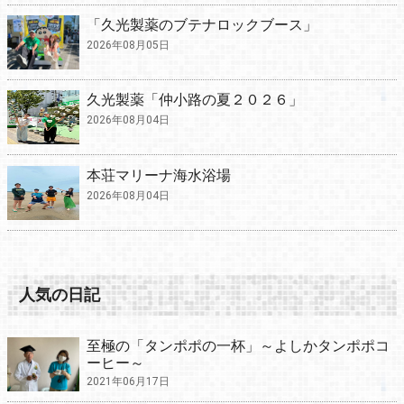
「久光製薬のブテナロックブース」
2026年08月05日
久光製薬「仲小路の夏２０２６」
2026年08月04日
本荘マリーナ海水浴場
2026年08月04日
人気の日記
至極の「タンポポの一杯」～よしかタンポポコ
ーヒー～
2021年06月17日