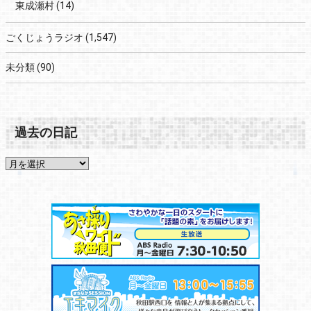
東成瀬村
(14)
ごくじょうラジオ
(1,547)
未分類
(90)
過去の日記