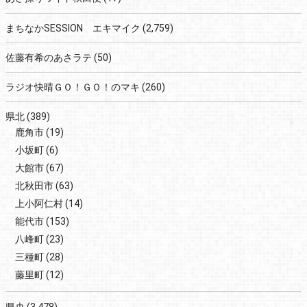
まちなかSESSION エキマイク
(2,759)
佐藤有希のあさラテ
(50)
ラジオ快晴ＧＯ！ＧＯ！のマキ
(260)
県北
(389)
鹿角市
(19)
小坂町
(6)
大館市
(67)
北秋田市
(63)
上小阿仁村
(14)
能代市
(153)
八峰町
(23)
三種町
(28)
藤里町
(12)
県央
(3,478)