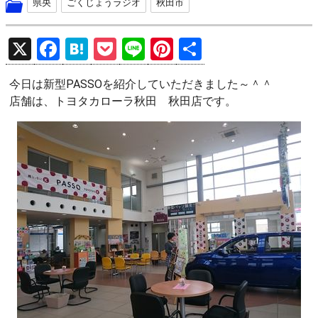
県央
ごくじょうラジオ
秋田市
X
F
H
P
Li
Pi
共
a
at
o
n
nt
有
今日は新型PASSOを紹介していただきました～＾＾
ce
e
ck
e
er
店舗は、トヨタカローラ秋田 秋田店です。
b
n
et
es
o
a
t
o
k