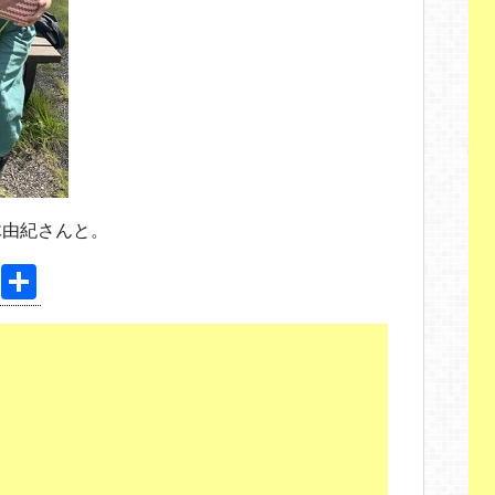
木由紀さんと。
Pi
共
nt
有
er
e
st