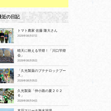
最近の日記
トマト農家 佐藤 隆大さん
2026年08月07日
晴天に映える竿燈！「川口竿燈
会」
2026年08月05日
「久光製薬のブテナロックブー
ス」
2026年08月05日
久光製薬「仲小路の夏２０２
６」
2026年08月04日
本荘マリーナ海水浴場