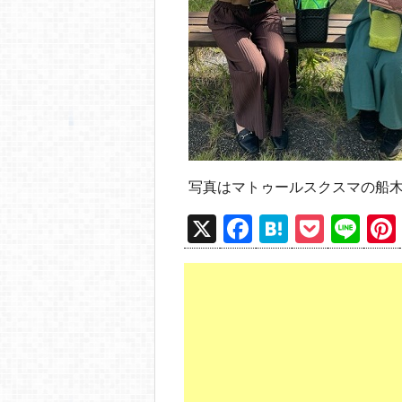
写真はマトゥールスクスマの船
X
F
H
P
Li
a
at
o
n
c
e
ck
e
e
n
et
b
a
o
o