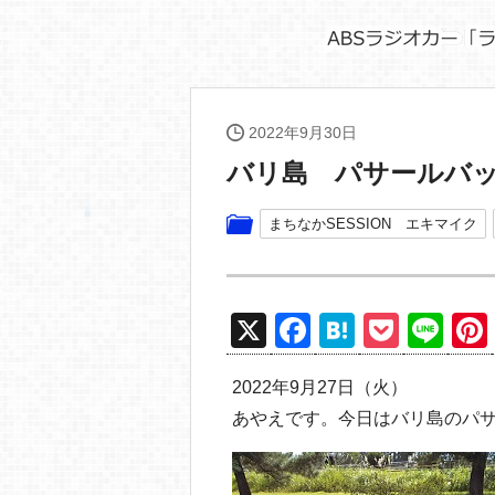
2022年9月30日
バリ島 パサールバ
まちなかSESSION エキマイク
X
F
H
P
Li
a
at
o
n
2022年9月27日（火）
c
e
ck
e
あやえです。今日はバリ島のパ
e
n
et
b
a