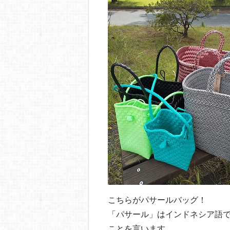
o
o
k
こちらがパサールバッグ！
「パサール」はインドネシア語
ことを言います。