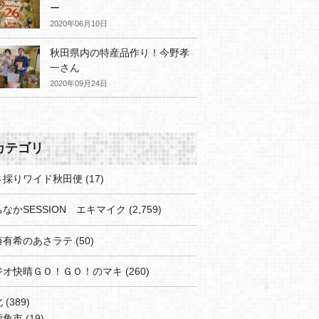
ー
2020年06月10日
秋田県内の特産品作り！今野孝
一さん
2020年09月24日
カテゴリ
さ採りワイド秋田便
(17)
なかSESSION エキマイク
(2,759)
藤有希のあさラテ
(50)
ジオ快晴ＧＯ！ＧＯ！のマキ
(260)
北
(389)
鹿角市
(19)