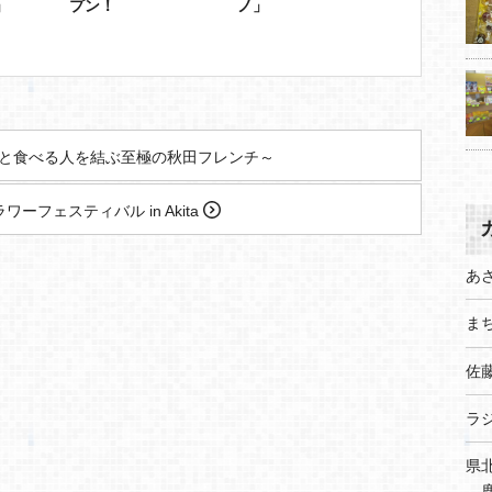
」
プン！
ノ」
人と食べる人を結ぶ至極の秋田フレンチ～
ーフェスティバル in Akita
あ
まち
佐
ラ
県