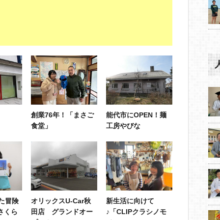
創業76年！「まさご
能代市にOPEN！麺
食堂」
工房やびな
た冒険
オリックスU-Car秋
新生活に向けて
「さくら
田店 グランドオー
♪「CLIPクラシノモ