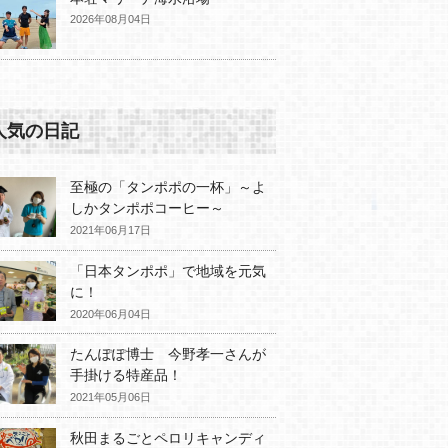
2026年08月04日
人気の日記
至極の「タンポポの一杯」～よ
しかタンポポコーヒー～
2021年06月17日
「日本タンポポ」で地域を元気
に！
2020年06月04日
たんぽぽ博士 今野孝一さんが
手掛ける特産品！
2021年05月06日
秋田まるごとペロリキャンディ