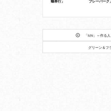
蠣奉行」
プレーパーク
「Ichi」～作る
グリーン＆フラワ