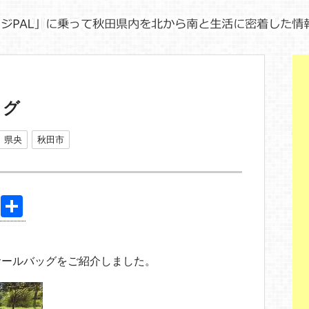
ッグ
県央
秋田市
Pi
共
nt
有
er
サールバッグをご紹介しました。
e
st