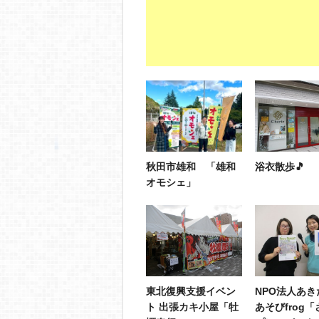
秋田市雄和 「雄和
浴衣散歩🎵
オモシェ」
東北復興支援イベン
NPO法人あき
ト 出張カキ小屋「牡
あそびfrog