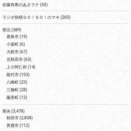
佐藤有希のあさラテ
(50)
ラジオ快晴ＧＯ！ＧＯ！のマキ
(260)
県北
(389)
鹿角市
(19)
小坂町
(6)
大館市
(67)
北秋田市
(63)
上小阿仁村
(14)
能代市
(153)
八峰町
(23)
三種町
(28)
藤里町
(12)
県央
(3,478)
秋田市
(2,858)
男鹿市
(112)