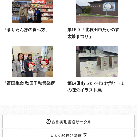
「きりたんぽの食べ方」
第15回「北秋田市たかのす
太鼓まつり」
「富国生命 秋田千秋営業所」
第14回あったか心はずむ ほ
のぼのイラスト展
西部実用書道サークル
大人の絵日記講座