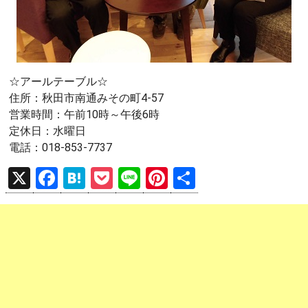
☆アールテーブル☆
住所：秋田市南通みその町4-57
営業時間：午前10時～午後6時
定休日：水曜日
電話：018-853-7737
X
F
H
P
Li
Pi
共
a
at
o
n
nt
有
ce
e
ck
e
er
b
n
et
es
o
a
t
o