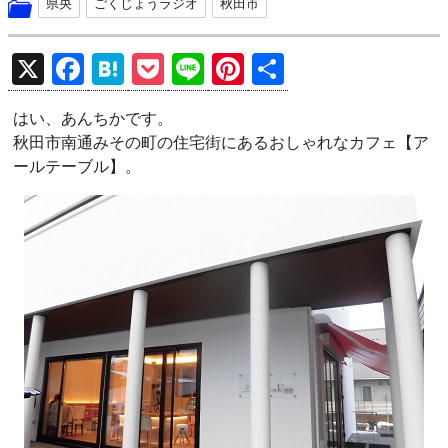
県央
ごくじょうラジオ
秋田市
X
F
H
P
Li
Pi
共
a
at
o
n
nt
有
はい、あんちかです。
ce
e
ck
e
er
秋田市南通みその町の住宅街にあるおしゃれなカフェ【ア
b
n
et
es
ールテーブル】。
o
a
t
o
k