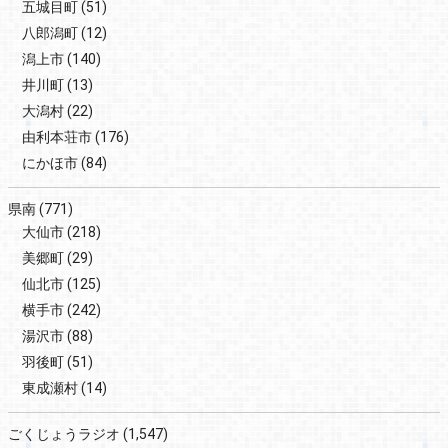
五城目町
(51)
八郎潟町
(12)
潟上市
(140)
井川町
(13)
大潟村
(22)
由利本荘市
(176)
にかほ市
(84)
県南
(771)
大仙市
(218)
美郷町
(29)
仙北市
(125)
横手市
(242)
湯沢市
(88)
羽後町
(51)
東成瀬村
(14)
ごくじょうラジオ
(1,547)