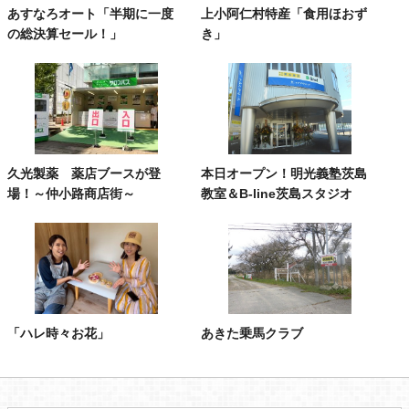
あすなろオート「半期に一度
上小阿仁村特産「食用ほおず
の総決算セール！」
き」
久光製薬 薬店ブースが登
本日オープン！明光義塾茨島
場！～仲小路商店街～
教室＆B-line茨島スタジオ
「ハレ時々お花」
あきた乗馬クラブ