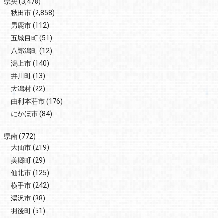
県央
(3,478)
秋田市
(2,858)
男鹿市
(112)
五城目町
(51)
八郎潟町
(12)
潟上市
(140)
井川町
(13)
大潟村
(22)
由利本荘市
(176)
にかほ市
(84)
県南
(772)
大仙市
(219)
美郷町
(29)
仙北市
(125)
横手市
(242)
湯沢市
(88)
羽後町
(51)