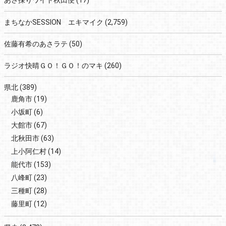
あさ採りワイド秋田便
(17)
まちなかSESSION エキマイク
(2,759)
佐藤有希のあさラテ
(50)
ラジオ快晴ＧＯ！ＧＯ！のマキ
(260)
県北
(389)
鹿角市
(19)
小坂町
(6)
大館市
(67)
北秋田市
(63)
上小阿仁村
(14)
能代市
(153)
八峰町
(23)
三種町
(28)
藤里町
(12)