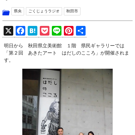
県央
ごくじょうラジオ
秋田市
X
F
H
P
Li
Pi
共
a
at
o
n
nt
有
明日から 秋田県立美術館 １階 県民ギャラリーでは
ce
e
ck
e
er
「第２回 あきたアート はだしのこころ」が開催されま
b
n
et
es
す。
o
a
t
o
k