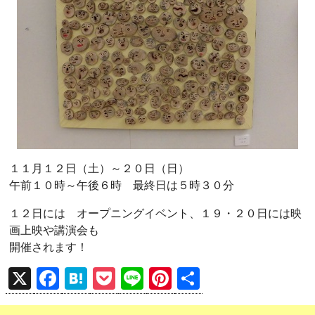
１１月１２日（土）～２０日（日）
午前１０時～午後６時 最終日は５時３０分
１２日には オープニングイベント、１９・２０日には映
画上映や講演会も
開催されます！
X
F
H
P
Li
Pi
共
a
at
o
n
nt
有