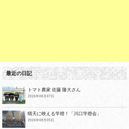
最近の日記
トマト農家 佐藤 隆大さん
2026年08月07日
晴天に映える竿燈！「川口竿燈会」
2026年08月05日