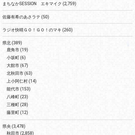
まちなかSESSION エキマイク
(2,759)
佐藤有希のあさラテ
(50)
ラジオ快晴ＧＯ！ＧＯ！のマキ
(260)
県北
(389)
鹿角市
(19)
小坂町
(6)
大館市
(67)
北秋田市
(63)
上小阿仁村
(14)
能代市
(153)
八峰町
(23)
三種町
(28)
藤里町
(12)
県央
(3,478)
秋田市
(2,858)