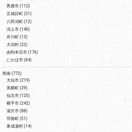
男鹿市
(112)
五城目町
(51)
八郎潟町
(12)
潟上市
(140)
井川町
(13)
大潟村
(22)
由利本荘市
(176)
にかほ市
(84)
県南
(772)
大仙市
(219)
美郷町
(29)
仙北市
(125)
横手市
(242)
湯沢市
(88)
羽後町
(51)
東成瀬村
(14)