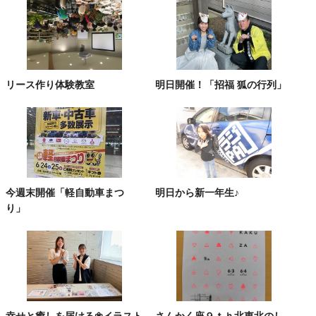
リース作り体験教室
明日開催！「招福 狐の行列」
今週末開催「軽自動車まつ
明日から新一年生♪
り」
幸せと癒しを届ける❀イラスト
さんかく座９ｔｈ北東北のし