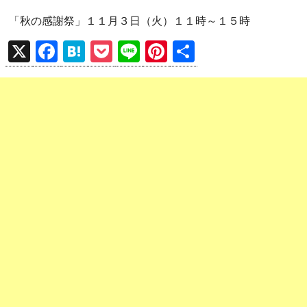
「秋の感謝祭」１１月３日（火）１１時～１５時
X
F
H
P
Li
Pi
共
a
at
o
n
nt
有
ce
e
ck
e
er
b
n
et
es
o
a
t
o
k