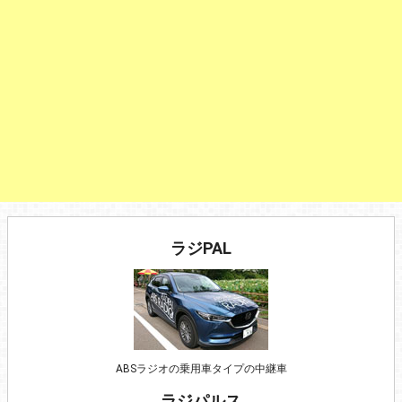
ラジPAL
ABSラジオの乗用車タイプの中継車
ラジパルス