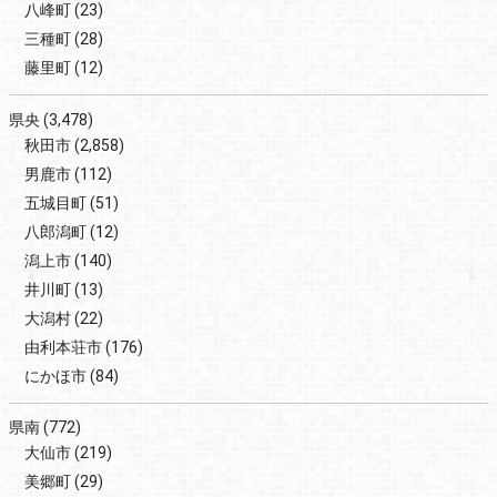
八峰町
(23)
三種町
(28)
藤里町
(12)
県央
(3,478)
秋田市
(2,858)
男鹿市
(112)
五城目町
(51)
八郎潟町
(12)
潟上市
(140)
井川町
(13)
大潟村
(22)
由利本荘市
(176)
にかほ市
(84)
県南
(772)
大仙市
(219)
美郷町
(29)