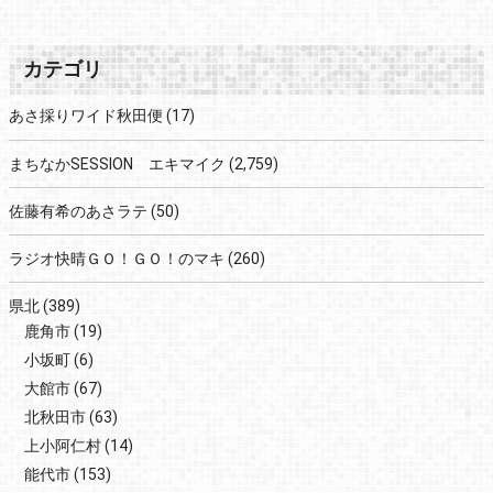
カテゴリ
あさ採りワイド秋田便
(17)
まちなかSESSION エキマイク
(2,759)
佐藤有希のあさラテ
(50)
ラジオ快晴ＧＯ！ＧＯ！のマキ
(260)
県北
(389)
鹿角市
(19)
小坂町
(6)
大館市
(67)
北秋田市
(63)
上小阿仁村
(14)
能代市
(153)