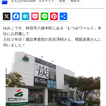
まちなかSESSION エキマイク
県央
秋田市
X
F
H
P
Li
Pi
共
a
at
o
n
nt
有
ゆみこです。秋田市八橋本町にある「むつみワールド」本
ce
e
ck
e
er
社にお邪魔して
b
n
et
es
入社２年目！建設事業部の高見澤梢さん、櫻庭菜摘さんに
o
a
t
伺いました！
o
k