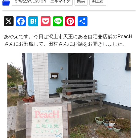
まちなかSESSION エキマイク
県央
潟上市
X
F
H
P
Li
Pi
共
a
at
o
n
nt
有
あやえです。今日は潟上市天王にある自宅兼店舗のPeacH
ce
e
ck
e
er
さんにお邪魔して、田村さんにお話をお聞きしました。
b
n
et
es
o
a
t
o
k