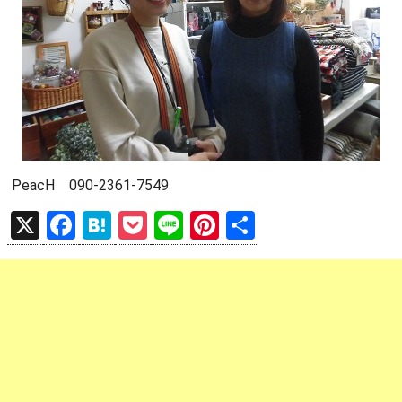
PeacH 090-2361-7549
X
F
H
P
Li
Pi
共
a
at
o
n
nt
有
ce
e
ck
e
er
b
n
et
es
o
a
t
o
k