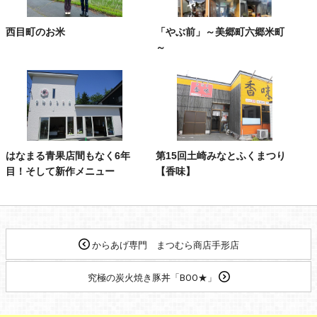
西目町のお米
「やぶ前」～美郷町六郷米町
～
はなまる青果店間もなく6年
第15回土崎みなとふくまつり
目！そして新作メニュー
【香味】
からあげ専門 まつむら商店手形店
究極の炭火焼き豚丼「BOO★」