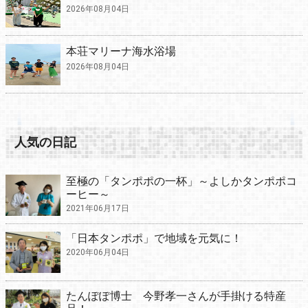
2026年08月04日
本荘マリーナ海水浴場
2026年08月04日
人気の日記
至極の「タンポポの一杯」～よしかタンポポコ
ーヒー～
2021年06月17日
「日本タンポポ」で地域を元気に！
2020年06月04日
たんぽぽ博士 今野孝一さんが手掛ける特産