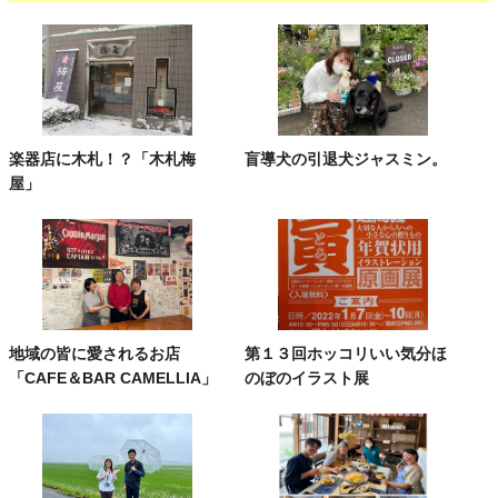
楽器店に木札！？「木札梅
盲導犬の引退犬ジャスミン。
屋」
地域の皆に愛されるお店
第１３回ホッコリいい気分ほ
「CAFE＆BAR CAMELLIA」
のぼのイラスト展