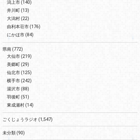
潟上市
(140)
井川町
(13)
大潟村
(22)
由利本荘市
(176)
にかほ市
(84)
県南
(772)
大仙市
(219)
美郷町
(29)
仙北市
(125)
横手市
(242)
湯沢市
(88)
羽後町
(51)
東成瀬村
(14)
ごくじょうラジオ
(1,547)
未分類
(90)