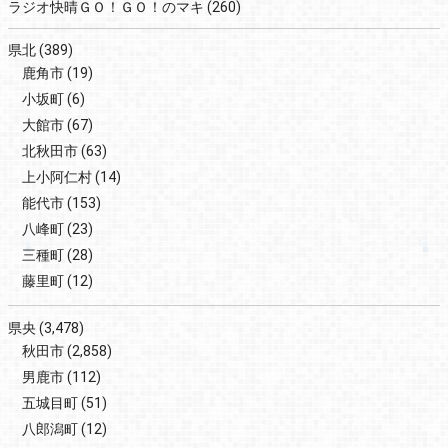
ラジオ快晴ＧＯ！ＧＯ！のマキ
(260)
県北
(389)
鹿角市
(19)
小坂町
(6)
大館市
(67)
北秋田市
(63)
上小阿仁村
(14)
能代市
(153)
八峰町
(23)
三種町
(28)
藤里町
(12)
県央
(3,478)
秋田市
(2,858)
男鹿市
(112)
五城目町
(51)
八郎潟町
(12)