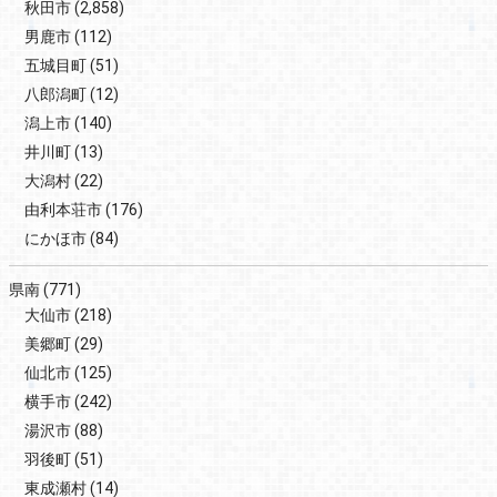
秋田市
(2,858)
男鹿市
(112)
五城目町
(51)
八郎潟町
(12)
潟上市
(140)
井川町
(13)
大潟村
(22)
由利本荘市
(176)
にかほ市
(84)
県南
(771)
大仙市
(218)
美郷町
(29)
仙北市
(125)
横手市
(242)
湯沢市
(88)
羽後町
(51)
東成瀬村
(14)