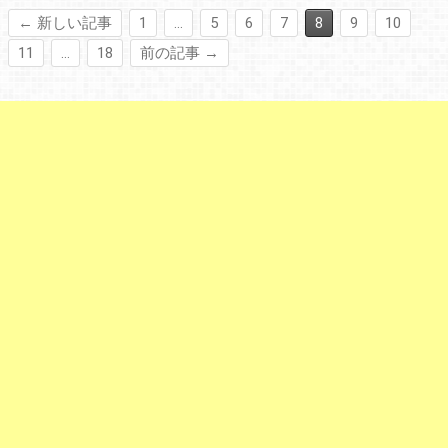
← 新しい記事
1
…
5
6
7
8
9
10
11
…
18
前の記事 →