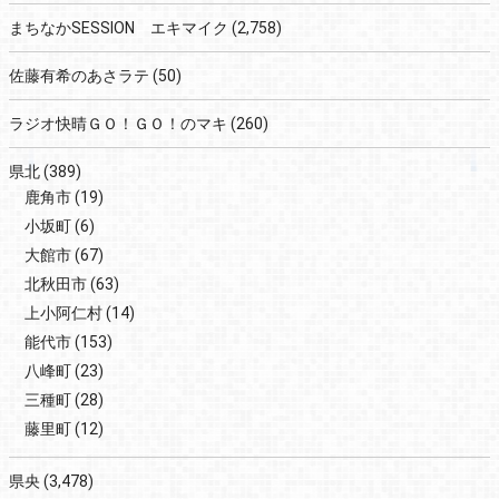
まちなかSESSION エキマイク
(2,758)
佐藤有希のあさラテ
(50)
ラジオ快晴ＧＯ！ＧＯ！のマキ
(260)
県北
(389)
鹿角市
(19)
小坂町
(6)
大館市
(67)
北秋田市
(63)
上小阿仁村
(14)
能代市
(153)
八峰町
(23)
三種町
(28)
藤里町
(12)
県央
(3,478)