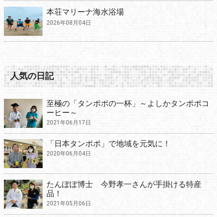
本荘マリーナ海水浴場
2026年08月04日
人気の日記
至極の「タンポポの一杯」～よしかタンポポコ
ーヒー～
2021年06月17日
「日本タンポポ」で地域を元気に！
2020年06月04日
たんぽぽ博士 今野孝一さんが手掛ける特産
品！
2021年05月06日