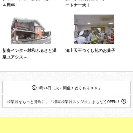
４周年
ートナー犬！
新春インタ～雄和ふるさと温
潟上天王つくし苑のお菓子
泉ユアシス～
8月24日（火）開催！ぬくもりｄａｙ
和楽器をもっと身近に。「梅屋和楽器スタジオ」まもなくOPEN！