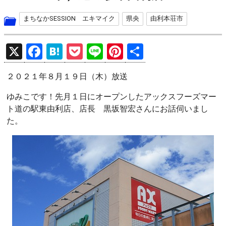
まちなかSESSION エキマイク
県央
由利本荘市
X
F
H
P
Li
Pi
共
a
at
o
n
nt
有
２０２１年８月１９日（木）放送
ce
e
ck
e
er
b
n
et
es
ゆみこです！先月１日にオープンしたアックスフーズマー
ト道の駅東由利店、店長 黒坂智宏さんにお話伺いまし
o
a
t
た。
o
k