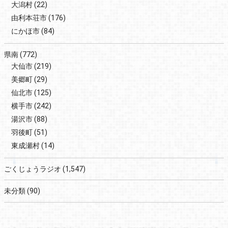
大潟村
(22)
由利本荘市
(176)
にかほ市
(84)
県南
(772)
大仙市
(219)
美郷町
(29)
仙北市
(125)
横手市
(242)
湯沢市
(88)
羽後町
(51)
東成瀬村
(14)
ごくじょうラジオ
(1,547)
未分類
(90)