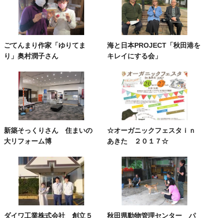
ごてんまり作家「ゆりてま
海と日本PROJECT「秋田港を
り」奥村潤子さん
キレイにする会」
新築そっくりさん 住まいの
☆オーガニックフェスタｉｎ
大リフォーム博
あきた ２０１７☆
ダイワ工業株式会社 創立５
秋田県動物管理センター パ