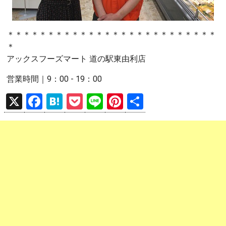
＊＊＊＊＊＊＊＊＊＊＊＊＊＊＊＊＊＊＊＊＊＊＊＊＊＊
＊
アックスフーズマート 道の駅東由利店
営業時間｜9：00 - 19：00
X
F
H
P
Li
Pi
共
a
at
o
n
nt
有
ce
e
ck
e
er
b
n
et
es
o
a
t
o
k